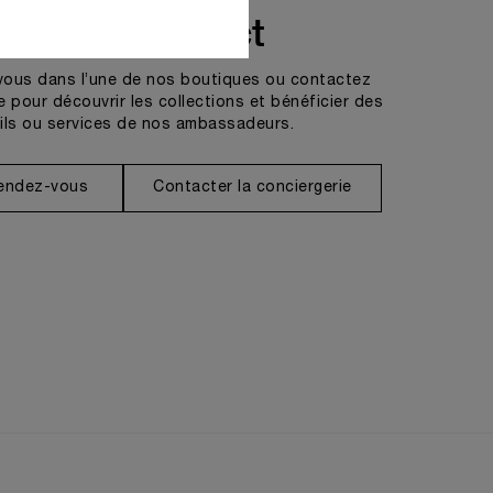
Prendre contact
vous dans l’une de nos boutiques ou contactez
e pour découvrir les collections et bénéficier des
ils ou services de nos ambassadeurs.
rendez-vous
Contacter la conciergerie