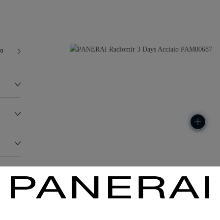
00
122.0G