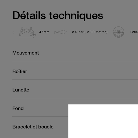
Détails techniques
47mm
3.0 bar (~30.0 metres)
P30
Mouvement
Boîtier
Lunette
Fond
Bracelet et boucle