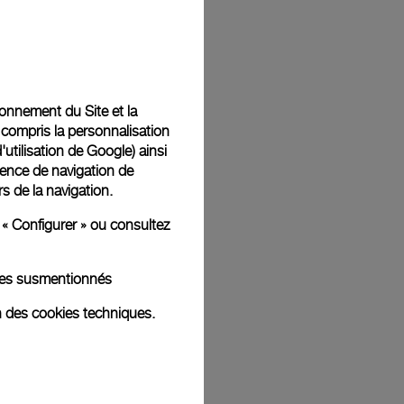
Back
tionnement du Site et la
 compris la personnalisation
d'utilisation de Google
) ainsi
ience de navigation de
rs de la navigation.
 « Configurer » ou consultez
kies susmentionnés
n des cookies techniques.