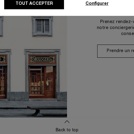
TOUT ACCEPTER
Configurer
Prenez rendez-
notre conciergeri
conse
Prendre un 
Back to top