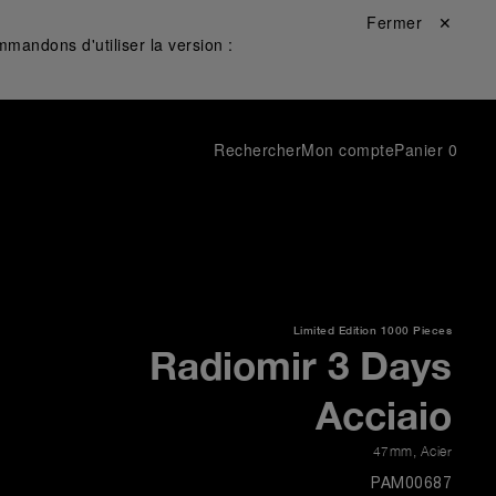
Fermer ✕
mandons d'utiliser la version :
Rechercher
Mon compte
Panier
0
Limited Edition
1000 Pieces
Radiomir 3 Days
Acciaio
47mm
,
Acier
PAM00687