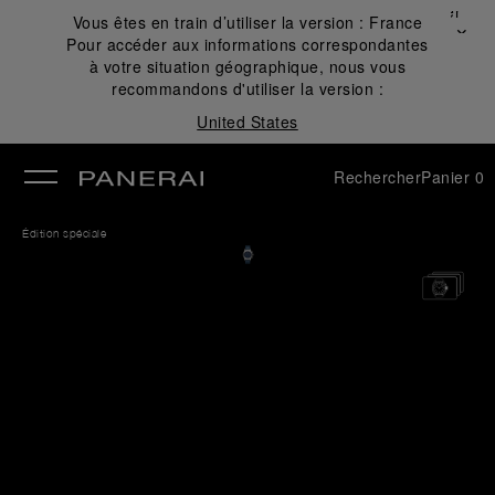
Fermer
Vous êtes en train d’utiliser la version :
France
✕
Pour accéder aux informations correspondantes
mer
à votre situation géographique, nous vous
recommandons d'utiliser la version :
United States
Rechercher
Panier
0
Édition spéciale