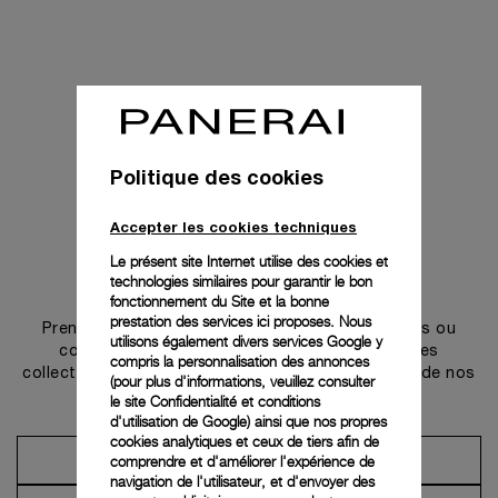
Politique des cookies
Accepter les cookies techniques
Le présent site Internet utilise des cookies et
technologies similaires pour garantir le bon
Prendre contact
fonctionnement du Site et la bonne
prestation des services ici proposes. Nous
Prenez rendez-vous dans l’une de nos boutiques ou
utilisons également divers services Google y
contactez notre conciergerie pour découvrir les
compris la personnalisation des annonces
collections et bénéficier des conseils ou services de nos
(pour plus d'informations, veuillez consulter
ambassadeurs.
le
site Confidentialité et conditions
d'utilisation de Google
) ainsi que nos propres
cookies analytiques et ceux de tiers afin de
comprendre et d'améliorer l'expérience de
Prendre un rendez-vous
navigation de l'utilisateur, et d'envoyer des