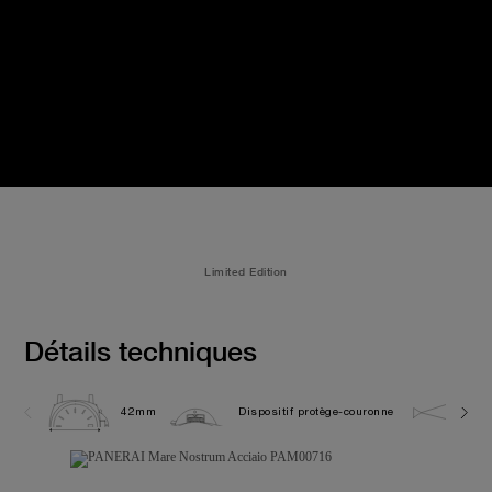
Limited Edition
Détails techniques
42mm
Dispositif protège-couronne
5.