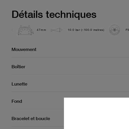
Détails techniques
47mm
10.0 bar (~100.0 metres)
P
Mouvement
Boîtier
Lunette
Fond
Bracelet et boucle