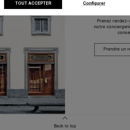
TOUT ACCEPTER
Configurer
Prenez rendez-
notre conciergeri
conse
Prendre un 
Back to top