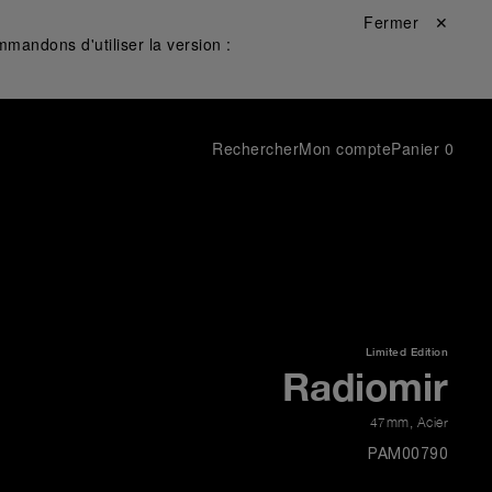
Fermer ✕
mandons d'utiliser la version :
Rechercher
Mon compte
Panier
0
Limited Edition
Radiomir
47mm
,
Acier
PAM00790