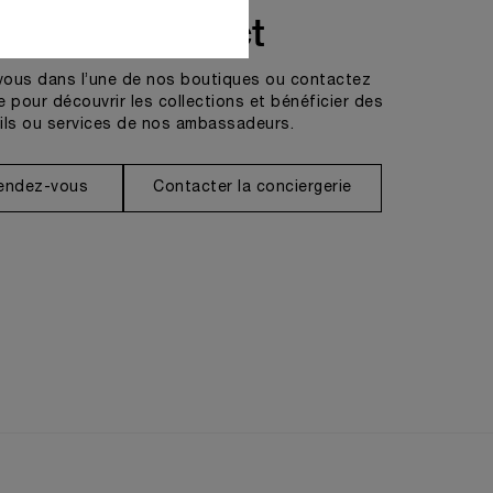
Prendre contact
vous dans l’une de nos boutiques ou contactez
e pour découvrir les collections et bénéficier des
ils ou services de nos ambassadeurs.
rendez-vous
Contacter la conciergerie