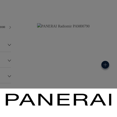
3000
140.0G