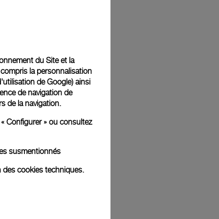
Back
tionnement du Site et la
 compris la personnalisation
d'utilisation de Google
) ainsi
ience de navigation de
rs de la navigation.
 « Configurer » ou consultez
kies susmentionnés
n des cookies techniques.