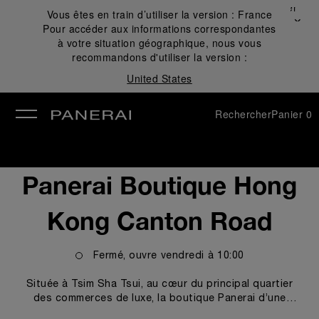
Fermer
Vous êtes en train d’utiliser la version :
France
✕
Pour accéder aux informations correspondantes
mer
à votre situation géographique, nous vous
recommandons d'utiliser la version :
United States
Rechercher
Panier
0
Panerai Boutique Hong
Kong Canton Road
Fermé, ouvre
vendredi
à
10:00
Située à Tsim Sha Tsui, au cœur du principal quartier
des commerces de luxe, la boutique Panerai d’une
surface d 367 m2 , a été rénovée et agrandie sous la