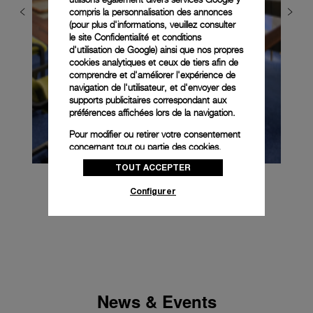
compris la personnalisation des annonces
(pour plus d'informations, veuillez consulter
le
site Confidentialité et conditions
d'utilisation de Google
) ainsi que nos propres
cookies analytiques et ceux de tiers afin de
comprendre et d'améliorer l'expérience de
navigation de l'utilisateur, et d'envoyer des
supports publicitaires correspondant aux
préférences affichées lors de la navigation.
Pour modifier ou retirer votre consentement
concernant tout ou partie des cookies,
cliquez sur « Configurer » ou consultez notre
TOUT ACCEPTER
politique des cookies
pour obtenir plus
d’informations.
Configurer
En cliquant sur « Tout accepter », vous
donnez votre consentement pour l’utilisation
des cookies susmentionnés
En cliquant sur « Tout refuser », vous
donnez votre consentement uniquement
pour l’utilisation des cookies techniques.
News & Events