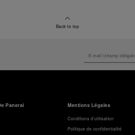
public de ses innovations militaires à travers sa
toute première collection Luminor adaptée à un
usage civil, et sur son développement ultérieur après
l’acquisition par le groupe Richemont en 1997.
Back to top
e Panerai
Mentions Légales
Conditions d’utilisation
Politique de confidentialité