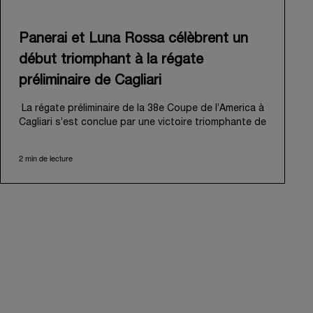
Panerai et Luna Rossa célèbrent un
début triomphant à la régate
préliminaire de Cagliari
La régate préliminaire de la 38e Coupe de l’America à
Cagliari s’est conclue par une victoire triomphante de
Luna Rossa, inaugurant ambitieusement sa « route
de Naples 2027 ». Cet événement palpitant a
2 min de lecture
également marqué le début officiel de l’aventure de
Panerai aux côtés de la Luna Rossa Team, mue par
un attachement partagé à la performance,
l'innovation et la tradition nautique professionnelle.
Du 21 au 24 mai 2026, le golfe des Anges de Cagliari
a offert une magnifique toile de fond à cette régate
inaugurale. Pour la première escale sur la « route de
Naples », 8 voiliers AC40 parfaitement calibrés se
sont disputé des régates en flotte menant à une
match race finale. Dirigée d'une main experte par
Peter Burling, l’équipe senior de Luna Rossa a fait