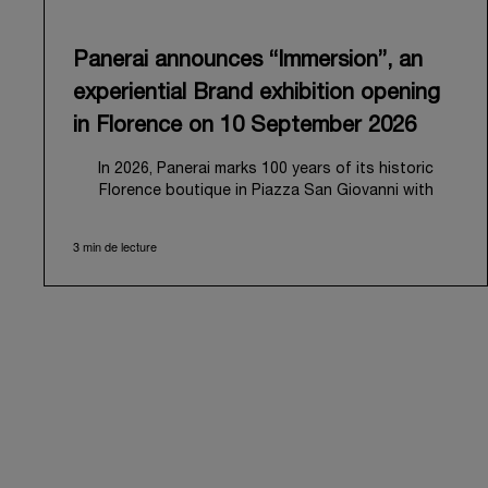
Panerai announces “Immersion”, an
experiential Brand exhibition opening
in Florence on 10 September 2026
In 2026, Panerai marks 100 years of its historic
Florence boutique in Piazza San Giovanni with
“Immersion,” a new exhibition that offers a
contemporary exploration of the Maison’s identity.
3 min de lecture
Open from September 10 to 19 at Museo Marino
Marini, the exhibition is conceived as an experiential
journey that moves from family workshop to the sea,
inviting visitors to understand Panerai by
experiencing the very conditions and forces that
have shaped Panerai from its origins to today:
purpose, performance, and real-life adventure.
“Our heritage at Panerai is much more than an
historical narrative; it is the foundation of our
technical expertise and the North Pole star that