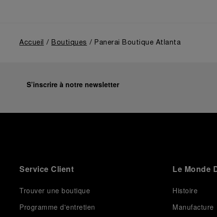
guides our future vision” explains Emmanuel Perrin,
CEO of Panerai. “With ‘Immersion,’ we tell our story
from a different perspective, shifting the focus from
the past to how the Maison’s spirit expresses itself
today. Blending heritage with innovation, our tool
Accueil
Boutiques
Panerai Boutique Atlanta
watches become protagonists and essential
equipment for contemporary adventures.”
Ten years after the acclaimed ‘Dive Into Time’
exhibition at the Museo Marino Marini in 2016,
S’inscrire à notre newsletter
Panerai returns to this Florentine landmark to unveil a
new look at its legendary history.
Renowned for its blend of historical architecture and
contemporary artistic expression, Museo Marino
Marini will once again host Panerai in its crypt, a
fitting backdrop for the brand’s journey through time
and ocean depths.
Service Client
Le Monde D
Depicting a modern portrait of the brand’s spirit, the
exhibition offers a pivotal introduction to the origins
of the Family business that would become an icon of
Trouver une boutique
Histoire
21st century watchmaking. Visitors will discover how,
Programme d'entretien
Manufacture
here in Florence from 1860, the Panerai family
developed across generations two parallel