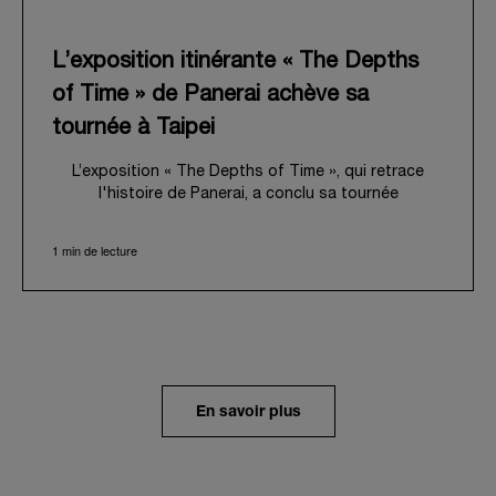
L’exposition itinérante « The Depths
of Time » de Panerai achève sa
tournée à Taipei
L’exposition « The Depths of Time », qui retrace
l'histoire de Panerai, a conclu sa tournée
internationale à Taipei. Du 12 au 15 juin 2026, les
visiteurs ont pu venir l’admirer dans le Huashan 1914
1 min de lecture
Creative Park, bâtiment d’importance historique. Fort
d'une histoire séculaire, ce lieu symbolique offrait
une toile de fond pittoresque, mêlant
harmonieusement le patrimoine local au profond récit
de Panerai.
Dans un voyage en immersion au cœur de l’héritage
unique de la Maison, l’exposition retraçait son
En savoir plus
évolution depuis ses origines en tant que
fournisseur de la Marine Militaire Italienne au début
des années 1910. Elle revenait notamment sur le
virage pris en 1993, avec la présentation au grand