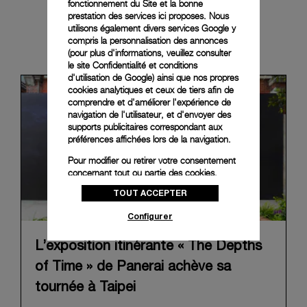
fonctionnement du Site et la bonne
prestation des services ici proposes. Nous
utilisons également divers services Google y
News & Events
compris la personnalisation des annonces
(pour plus d'informations, veuillez consulter
le
site Confidentialité et conditions
d'utilisation de Google
) ainsi que nos propres
cookies analytiques et ceux de tiers afin de
comprendre et d'améliorer l'expérience de
navigation de l'utilisateur, et d'envoyer des
supports publicitaires correspondant aux
préférences affichées lors de la navigation.
Pour modifier ou retirer votre consentement
concernant tout ou partie des cookies,
cliquez sur « Configurer » ou consultez notre
TOUT ACCEPTER
politique des cookies
pour obtenir plus
d’informations.
Configurer
En cliquant sur « Tout accepter », vous
donnez votre consentement pour l’utilisation
L’exposition itinérante « The Depths
des cookies susmentionnés
of Time » de Panerai achève sa
En cliquant sur « Tout refuser », vous
tournée à Taipei
donnez votre consentement uniquement
pour l’utilisation des cookies techniques.