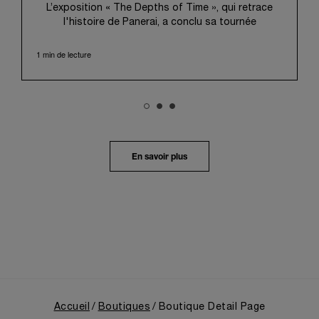
L’exposition « The Depths of Time », qui retrace
l'histoire de Panerai, a conclu sa tournée
internationale à Taipei. Du 12 au 15 juin 2026, les
visiteurs ont pu venir l’admirer dans le Huashan
1 min de lecture
1914 Creative Park, bâtiment d’importance
historique. Fort d'une histoire séculaire, ce lieu
symbolique offrait une toile de fond pittoresque,
mêlant harmonieusement le patrimoine local au
profond récit de Panerai.
Dans un voyage en immersion au cœur de l’héritage
unique de la Maison, l’exposition retraçait son
En savoir plus
évolution depuis ses origines en tant que
fournisseur de la Marine Militaire Italienne au début
des années 1910. Elle revenait notamment sur le
virage pris en 1993, avec la présentation au grand
public de ses innovations militaires à travers sa
toute première collection Luminor adaptée à un
usage civil, et sur son développement ultérieur
après l’acquisition par le groupe Richemont en 1997.
Accueil
Boutiques
Boutique Detail Page