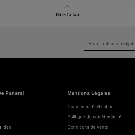
usage civil, et sur son développement ultérieur après
l’acquisition par le groupe Richemont en 1997.
Back to top
e Panerai
Mentions Légales
Conditions d’utilisation
Politique de confidentialité
i Idee
Conditions de vente