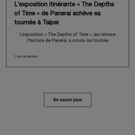
L’exposition itinérante « The Depths
of Time » de Panerai achève sa
tournée à Taipei
L’exposition « The Depths of Time », qui retrace
l'histoire de Panerai, a conclu sa tournée
internationale à Taipei. Du 12 au 15 juin 2026, les
visiteurs ont pu venir l’admirer dans le Huashan 1914
1 min de lecture
Creative Park, bâtiment d’importance historique. Fort
d'une histoire séculaire, ce lieu symbolique offrait
une toile de fond pittoresque, mêlant
harmonieusement le patrimoine local au profond récit
de Panerai.
Dans un voyage en immersion au cœur de l’héritage
unique de la Maison, l’exposition retraçait son
En savoir plus
évolution depuis ses origines en tant que
fournisseur de la Marine Militaire Italienne au début
des années 1910. Elle revenait notamment sur le
virage pris en 1993, avec la présentation au grand
public de ses innovations militaires à travers sa
toute première collection Luminor adaptée à un