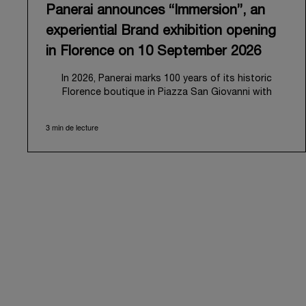
Panerai announces “Immersion”, an
experiential Brand exhibition opening
in Florence on 10 September 2026
In 2026, Panerai marks 100 years of its historic
Florence boutique in Piazza San Giovanni with
“Immersion,” a new exhibition that offers a
contemporary exploration of the Maison’s identity.
3 min de lecture
Open from September 10 to 19 at Museo Marino
Marini, the exhibition is conceived as an experiential
journey that moves from family workshop to the sea,
inviting visitors to understand Panerai by
experiencing the very conditions and forces that
have shaped Panerai from its origins to today:
purpose, performance, and real-life adventure.
“Our heritage at Panerai is much more than an
historical narrative; it is the foundation of our
technical expertise and the North Pole star that
guides our future vision” explains Emmanuel Perrin,
CEO of Panerai. “With ‘Immersion,’ we tell our story