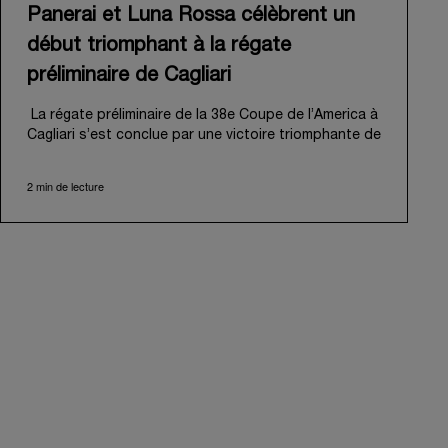
Panerai et Luna Rossa célèbrent un
début triomphant à la régate
préliminaire de Cagliari
La régate préliminaire de la 38e Coupe de l’America à
Cagliari s’est conclue par une victoire triomphante de
Luna Rossa, inaugurant ambitieusement sa « route
de Naples 2027 ». Cet événement palpitant a
2 min de lecture
également marqué le début officiel de l’aventure de
Panerai aux côtés de la Luna Rossa Team, mue par
un attachement partagé à la performance,
l'innovation et la tradition nautique professionnelle.
Du 21 au 24 mai 2026, le golfe des Anges de Cagliari
a offert une magnifique toile de fond à cette régate
inaugurale. Pour la première escale sur la « route de
Naples », 8 voiliers AC40 parfaitement calibrés se
sont disputé des régates en flotte menant à une
match race finale. Dirigée d'une main experte par
Peter Burling, l’équipe senior de Luna Rossa a fait
preuve d'une acuité tactique exceptionnelle, qui lui a
permis d’emporter la victoire sur Emirates Team New