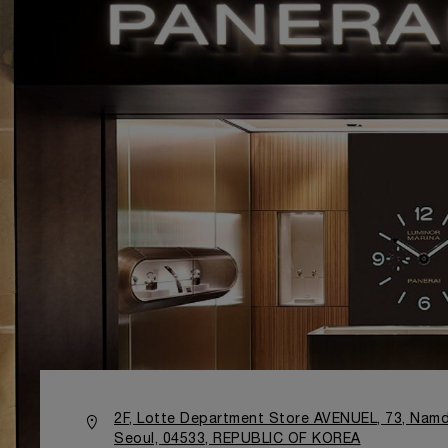
2F, Lotte Department Store AVENUEL, 73, Nam
Seoul, 04533, REPUBLIC OF KOREA