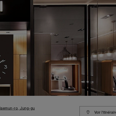
daemun-ro, Jung-gu
Voir l'itinérair