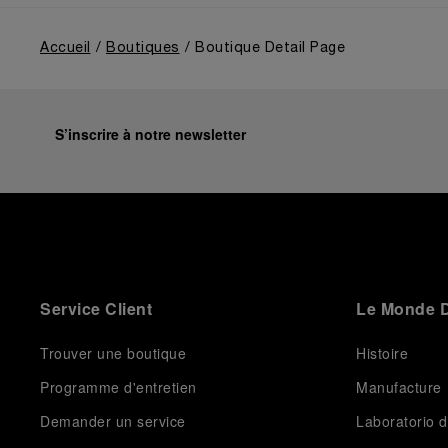
from a different perspective, shifting the focus from
the past to how the Maison’s spirit expresses itself
today. Blending heritage with innovation, our tool
Accueil
Boutiques
Boutique Detail Page
watches become protagonists and essential
equipment for contemporary adventures.”
Ten years after the acclaimed ‘Dive Into Time’
exhibition at the Museo Marino Marini in 2016,
S’inscrire à notre newsletter
Panerai returns to this Florentine landmark to unveil a
new look at its legendary history.
Renowned for its blend of historical architecture and
contemporary artistic expression, Museo Marino
Marini will once again host Panerai in its crypt, a
fitting backdrop for the brand’s journey through time
and ocean depths.
Service Client
Le Monde D
Depicting a modern portrait of the brand’s spirit, the
exhibition offers a pivotal introduction to the origins
of the Family business that would become an icon of
Trouver une boutique
Histoire
21st century watchmaking. Visitors will discover how,
Programme d'entretien
Manufacture
here in Florence from 1860, the Panerai family
developed across generations two parallel
Demander un service
Laboratorio d
businesses: the boutique “Orologeria Svizzera”, a
point of reference for watchmaking culture in the