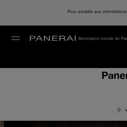
Pour accéder aux informations 
Montres
Le monde de Pa
✕
Paner
V