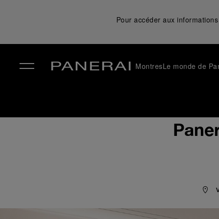
Pour accéder aux informations 
Montres
Le monde de Pa
✕
Paner
V