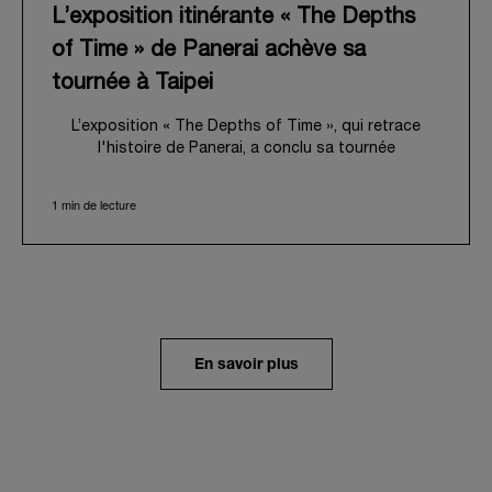
L’exposition itinérante « The Depths
of Time » de Panerai achève sa
tournée à Taipei
L’exposition « The Depths of Time », qui retrace
l'histoire de Panerai, a conclu sa tournée
internationale à Taipei. Du 12 au 15 juin 2026, les
visiteurs ont pu venir l’admirer dans le Huashan 1914
1 min de lecture
Creative Park, bâtiment d’importance historique. Fort
d'une histoire séculaire, ce lieu symbolique offrait
une toile de fond pittoresque, mêlant
harmonieusement le patrimoine local au profond récit
de Panerai.
Dans un voyage en immersion au cœur de l’héritage
unique de la Maison, l’exposition retraçait son
En savoir plus
évolution depuis ses origines en tant que
fournisseur de la Marine Militaire Italienne au début
des années 1910. Elle revenait notamment sur le
virage pris en 1993, avec la présentation au grand
public de ses innovations militaires à travers sa
toute première collection Luminor adaptée à un