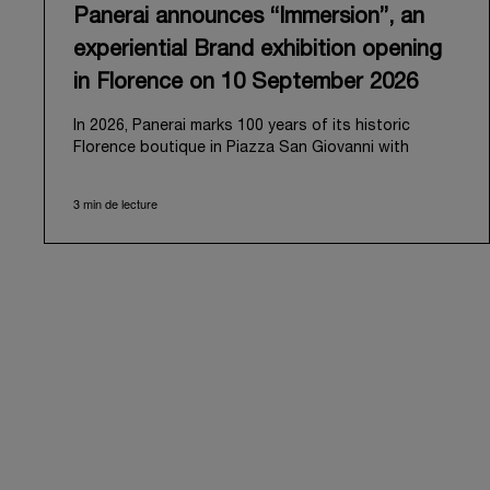
Panerai announces “Immersion”, an
experiential Brand exhibition opening
in Florence on 10 September 2026
In 2026, Panerai marks 100 years of its historic
Florence boutique in Piazza San Giovanni with
“Immersion,” a new exhibition that offers a
contemporary exploration of the Maison’s identity.
3 min de lecture
Open from September 10 to 19 at Museo Marino
Marini, the exhibition is conceived as an experiential
journey that moves from family workshop to the sea,
inviting visitors to understand Panerai by
experiencing the very conditions and forces that
have shaped Panerai from its origins to today:
purpose, performance, and real-life adventure.
“Our heritage at Panerai is much more than an
historical narrative; it is the foundation of our
technical expertise and the North Pole star that
guides our future vision” explains Emmanuel Perrin,
CEO of Panerai. “With ‘Immersion,’ we tell our story