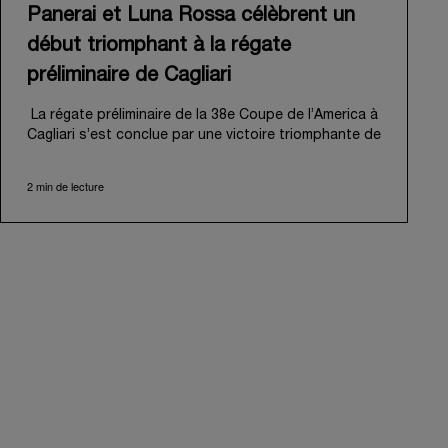
Panerai et Luna Rossa célèbrent un
début triomphant à la régate
préliminaire de Cagliari
La régate préliminaire de la 38e Coupe de l’America à
Cagliari s’est conclue par une victoire triomphante de
Luna Rossa, inaugurant ambitieusement sa « route
de Naples 2027 ». Cet événement palpitant a
2 min de lecture
également marqué le début officiel de l’aventure de
Panerai aux côtés de la Luna Rossa Team, mue par
un attachement partagé à la performance,
l'innovation et la tradition nautique professionnelle.
Du 21 au 24 mai 2026, le golfe des Anges de Cagliari
a offert une magnifique toile de fond à cette régate
inaugurale. Pour la première escale sur la « route de
Naples », 8 voiliers AC40 parfaitement calibrés se
sont disputé des régates en flotte menant à une
match race finale. Dirigée d'une main experte par
Peter Burling, l’équipe senior de Luna Rossa a fait
preuve d'une acuité tactique exceptionnelle, qui lui a
permis d’emporter la victoire sur Emirates Team New