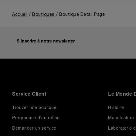
from a different perspective, shifting the focus from
the past to how the Maison’s spirit expresses itself
today. Blending heritage with innovation, our tool
Accueil
Boutiques
Boutique Detail Page
watches become protagonists and essential
equipment for contemporary adventures.”
Ten years after the acclaimed ‘Dive Into Time’
exhibition at the Museo Marino Marini in 2016,
S’inscrire à notre newsletter
Panerai returns to this Florentine landmark to unveil a
new look at its legendary history.
Renowned for its blend of historical architecture and
contemporary artistic expression, Museo Marino
Marini will once again host Panerai in its crypt, a
fitting backdrop for the brand’s journey through time
and ocean depths.
Service Client
Le Monde D
Depicting a modern portrait of the brand’s spirit, the
exhibition offers a pivotal introduction to the origins
of the Family business that would become an icon of
Trouver une boutique
Histoire
21st century watchmaking. Visitors will discover how,
Programme d'entretien
Manufacture
here in Florence from 1860, the Panerai family
developed across generations two parallel
Demander un service
Laboratorio d
businesses: the boutique “Orologeria Svizzera”, a
point of reference for watchmaking culture in the