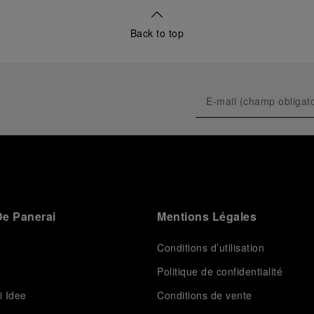
usage civil, et sur son développement ultérieur après
l’acquisition par le groupe Richemont en 1997.
Back to top
e Panerai
Mentions Légales
Conditions d’utilisation
Politique de confidentialité
i Idee
Conditions de vente