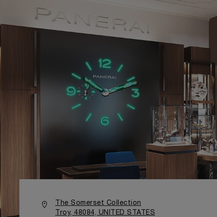
The Somerset Collection
Troy, 48084, UNITED STATES