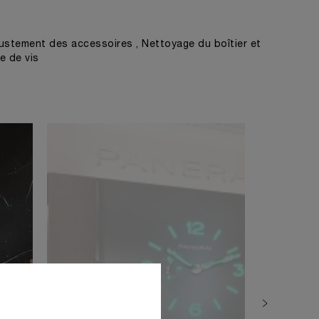
ustement des accessoires , Nettoyage du boîtier et
e de vis