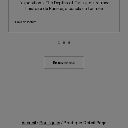
L’exposition « The Depths of Time », qui retrace
l'histoire de Panerai, a conclu sa tournée
internationale à Taipei. Du 12 au 15 juin 2026, les
visiteurs ont pu venir l’admirer dans le Huashan
1 min de lecture
1914 Creative Park, bâtiment d’importance
historique. Fort d'une histoire séculaire, ce lieu
symbolique offrait une toile de fond pittoresque,
mêlant harmonieusement le patrimoine local au
profond récit de Panerai.
Dans un voyage en immersion au cœur de l’héritage
unique de la Maison, l’exposition retraçait son
En savoir plus
évolution depuis ses origines en tant que
fournisseur de la Marine Militaire Italienne au début
des années 1910. Elle revenait notamment sur le
virage pris en 1993, avec la présentation au grand
public de ses innovations militaires à travers sa
toute première collection Luminor adaptée à un
usage civil, et sur son développement ultérieur
après l’acquisition par le groupe Richemont en 1997.
Accueil
Boutiques
Boutique Detail Page