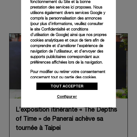
fonctionnement du Site et la bonne
prestation des services ici proposes. Nous
utilisons également divers services Google y
News & Events
compris la personnalisation des annonces
(pour plus d'informations, veuillez consulter
le
site Confidentialité et conditions
d'utilisation de Google
) ainsi que nos propres
cookies analytiques et ceux de tiers afin de
comprendre et d'améliorer l'expérience de
navigation de l'utilisateur, et d'envoyer des
supports publicitaires correspondant aux
préférences affichées lors de la navigation.
Pour modifier ou retirer votre consentement
concernant tout ou partie des cookies,
cliquez sur « Configurer » ou consultez notre
TOUT ACCEPTER
politique des cookies
pour obtenir plus
d’informations.
Configurer
En cliquant sur « Tout accepter », vous
donnez votre consentement pour l’utilisation
L’exposition itinérante « The Depths
des cookies susmentionnés
of Time » de Panerai achève sa
En cliquant sur « Tout refuser », vous
tournée à Taipei
donnez votre consentement uniquement
pour l’utilisation des cookies techniques.