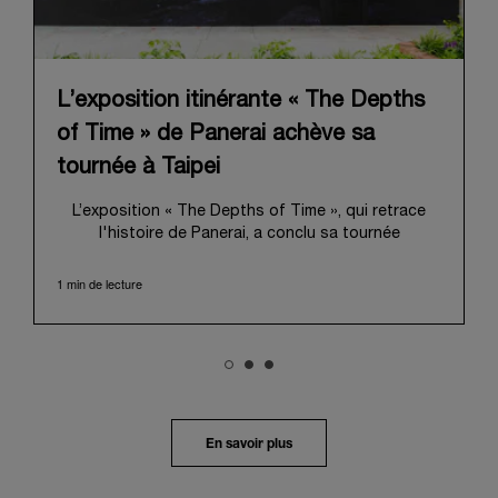
L’exposition itinérante « The Depths
of Time » de Panerai achève sa
tournée à Taipei
L’exposition « The Depths of Time », qui retrace
l'histoire de Panerai, a conclu sa tournée
internationale à Taipei. Du 12 au 15 juin 2026, les
visiteurs ont pu venir l’admirer dans le Huashan
1 min de lecture
1914 Creative Park, bâtiment d’importance
historique. Fort d'une histoire séculaire, ce lieu
symbolique offrait une toile de fond pittoresque,
mêlant harmonieusement le patrimoine local au
profond récit de Panerai.
Dans un voyage en immersion au cœur de l’héritage
unique de la Maison, l’exposition retraçait son
En savoir plus
évolution depuis ses origines en tant que
fournisseur de la Marine Militaire Italienne au début