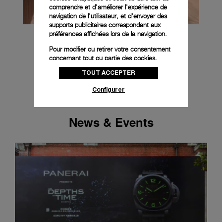
comprendre et d'améliorer l'expérience de
navigation de l'utilisateur, et d'envoyer des
supports publicitaires correspondant aux
préférences affichées lors de la navigation.
Pour modifier ou retirer votre consentement
concernant tout ou partie des cookies,
cliquez sur « Configurer » ou consultez notre
TOUT ACCEPTER
politique des cookies
pour obtenir plus
d’informations.
Configurer
En cliquant sur « Tout accepter », vous
donnez votre consentement pour l’utilisation
News & Events
des cookies susmentionnés
En cliquant sur « Tout refuser », vous
donnez votre consentement uniquement
pour l’utilisation des cookies techniques.