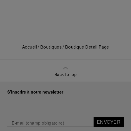
des années 1910. Elle revenait notamment sur le
virage pris en 1993, avec la présentation au grand
public de ses innovations militaires à travers sa
toute première collection Luminor adaptée à un
usage civil, et sur son développement ultérieur
après l’acquisition par le groupe Richemont en 1997.
Accueil
Boutiques
Boutique Detail Page
Back to top
S’inscrire à notre newsletter
ENVOYER