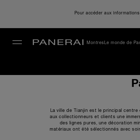
Pour accéder aux informations 
Montres
Le monde de Pa
✕
P
La ville de Tianjin est le principal cent
aux collectionneurs et clients une imme
des lignes pures, une décoration min
matériaux ont été sélectionnés avec soin 
de Calacatta Oro importé de Toscane j