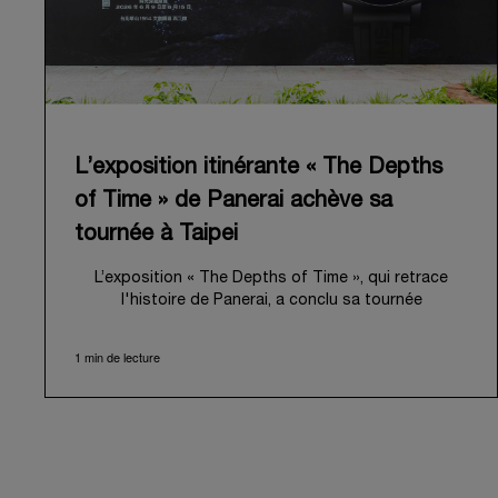
L’exposition itinérante « The Depths
of Time » de Panerai achève sa
tournée à Taipei
L’exposition « The Depths of Time », qui retrace
l'histoire de Panerai, a conclu sa tournée
internationale à Taipei. Du 12 au 15 juin 2026, les
visiteurs ont pu venir l’admirer dans le Huashan 1914
1 min de lecture
Creative Park, bâtiment d’importance historique. Fort
d'une histoire séculaire, ce lieu symbolique offrait
une toile de fond pittoresque, mêlant
harmonieusement le patrimoine local au profond récit
de Panerai.
Dans un voyage en immersion au cœur de l’héritage