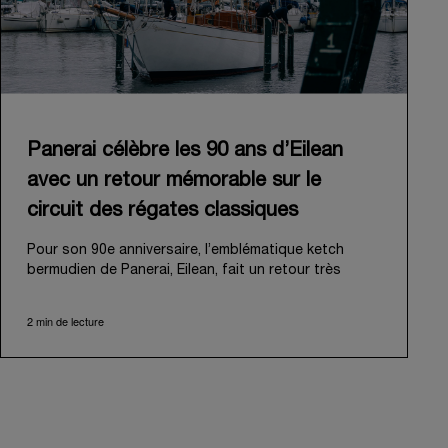
Panerai célèbre les 90 ans d’Eilean
avec un retour mémorable sur le
circuit des régates classiques
Pour son 90e anniversaire, l’emblématique ketch
bermudien de Panerai, Eilean, fait un retour très
attendu sur le circuit des régates classiques. Conçu
et construit en 1936 par les légendaires chantiers
2 min de lecture
écossais Fife of Fairlie, Eilean a été retrouvé à
Antigua en 2006 dans un état de délabrement
avancé. Panerai a su reconnaître son véritable
potentiel et s’est donc lancé dans un ambitieux
travail de restauration, afin de lui rendre sa gloire
d’antan et de l’inaugurer une seconde fois en 2009.