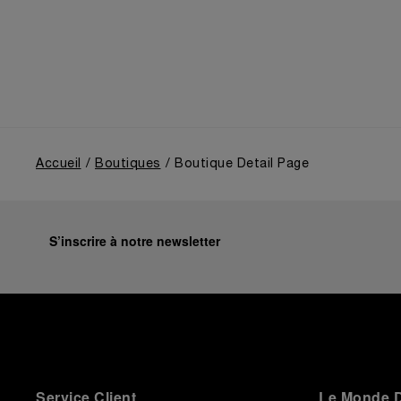
unique de la Maison, l’exposition retraçait son
évolution depuis ses origines en tant que
fournisseur de la Marine Militaire Italienne au début
des années 1910. Elle revenait notamment sur le
virage pris en 1993, avec la présentation au grand
public de ses innovations militaires à travers sa
toute première collection Luminor adaptée à un
usage civil, et sur son développement ultérieur après
l’acquisition par le groupe Richemont en 1997.
Accueil
Boutiques
Boutique Detail Page
S’inscrire à notre newsletter
Service Client
Le Monde D