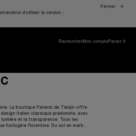
Fermer ✕
mandons d'utiliser la version :
Rechercher
Mon compte
Panier
0
xC
hine. La boutique Panerai de Tianjin offre
design italien classique prédomine, avec
 lumière et la transparence. Tous les
que horlogère florentine. Du sol en marbre
le les profondes racines italiennes de