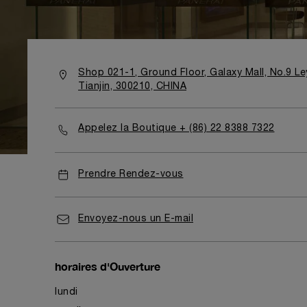
Shop 021-1, Ground Floor, Galaxy Mall, No.9 
Tianjin, 300210, CHINA
Appelez la Boutique + (86) 22 8388 7322
Prendre Rendez-vous
Envoyez-nous un E-mail
horaires d'Ouverture
lundi