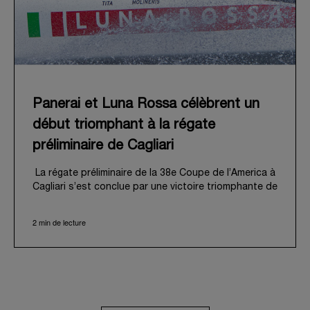
Panerai et Luna Rossa célèbrent un
début triomphant à la régate
préliminaire de Cagliari
La régate préliminaire de la 38e Coupe de l’America à
Cagliari s’est conclue par une victoire triomphante de
Luna Rossa, inaugurant ambitieusement sa « route
de Naples 2027 ». Cet événement palpitant a
2 min de lecture
également marqué le début officiel de l’aventure de
Panerai aux côtés de la Luna Rossa Team, mue par
un attachement partagé à la performance,
l'innovation et la tradition nautique professionnelle.
Du 21 au 24 mai 2026, le golfe des Anges de Cagliari
a offert une magnifique toile de fond à cette régate