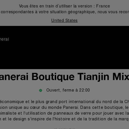
Vous êtes en train d’utiliser la version :
France
correspondantes à votre situation géographique, nous vous recom
United States
nerai
anerai Boutique Tianjin Mi
Ouvert, ferme à
22:00
re économique et le plus grand port international du nord de la C
rsion unique au cœur du monde Panerai. Dans cette boutique, le 
imaliste et l’utilisation de panneaux de verre pour jouer avec la
et le design s’inspire de l’histoire et de la tradition de la mar
usqu’à la finition des murs en stuc, toute la décoration rappel