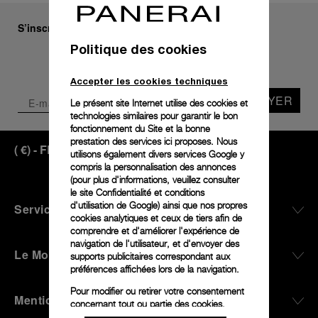
S’inscrire à notre newsletter
Politique des cookies
Accepter les cookies techniques
ENVOYER
Le présent site Internet utilise des cookies et
technologies similaires pour garantir le bon
fonctionnement du Site et la bonne
prestation des services ici proposes. Nous
France
(
EUR €
)
- FR
utilisons également divers services Google y
compris la personnalisation des annonces
(pour plus d'informations, veuillez consulter
le
site Confidentialité et conditions
d'utilisation de Google
) ainsi que nos propres
Service Client
cookies analytiques et ceux de tiers afin de
comprendre et d'améliorer l'expérience de
navigation de l'utilisateur, et d'envoyer des
Le Monde De Panerai
supports publicitaires correspondant aux
préférences affichées lors de la navigation.
Pour modifier ou retirer votre consentement
Mentions Légales
concernant tout ou partie des cookies,
cliquez sur « Configurer » ou consultez notre