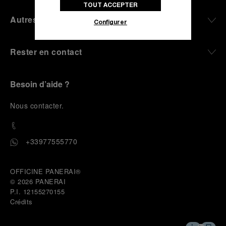
TOUT ACCEPTER
politique des cookies
pour obtenir plus
d’informations.
Autres
Configurer
En cliquant sur « Tout accepter », vous
donnez votre consentement pour l’utilisation
Rester en contact
des cookies susmentionnés
En cliquant sur « Tout refuser », vous
donnez votre consentement uniquement
Besoin d’aide ?
pour l’utilisation des cookies techniques.
N
ous contacter
.
+33977555770
OFFICINE PANERAI®
© 2026 
PANERAI
P.I. 12155270155
Crédits