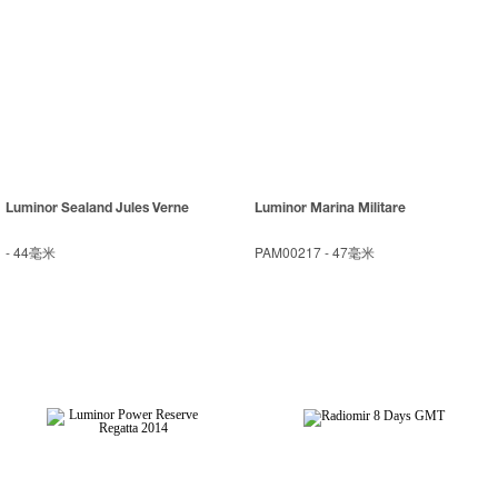
Luminor Sealand Jules Verne
Luminor Marina Militare
-
44毫米
PAM00217
-
47毫米