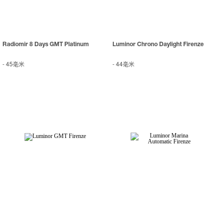
Radiomir 8 Days GMT Platinum
Luminor Chrono Daylight Firenze
-
45毫米
-
44毫米