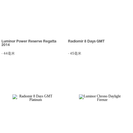
Luminor Power Reserve Regatta
Radiomir 8 Days GMT
2014
-
44毫米
-
45毫米