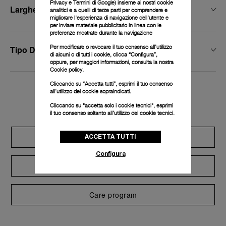
Privacy e Termini di Google
) insieme ai nostri cookie
Larghezza Della Fibbia
analitici e a quelli di terze parti per comprendere e
migliorare l'esperienza di navigazione dell'utente e
per inviare materiale pubblicitario in linea con le
preferenze mostrate durante la navigazione
Per modificare o revocare il tuo consenso all’utilizzo
Tipo Di Fibbia
di alcuni o di tutti i cookie, clicca “Configura”,
oppure, per maggiori informazioni, consulta la nostra
Cookie policy.
Cliccando su “Accetta tutti”, esprimi il tuo consenso
all’utilizzo dei cookie sopraindicati.
Exclusive services
Cliccando su "accetta solo i cookie tecnici", esprimi
il tuo consenso soltanto all’utilizzo dei cookie tecnici.
Extend warranty
ACCETTA TUTTI
Configura
Request a service
Care program