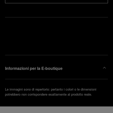
Trova la
rendi un
boutique
untamento
più
vicina
Informazioni per la E-boutique
Le immagini sono di repertorio: pertanto i colori o le dimensioni
potrebbero non corrispondere esattamente al prodotto reale.