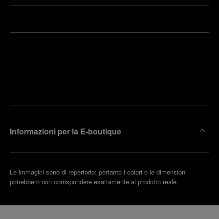
Trova la
rendi un
boutique
untamento
più
vicina
Informazioni per la E-boutique
Le immagini sono di repertorio: pertanto i colori o le dimensioni
potrebbero non corrispondere esattamente al prodotto reale.