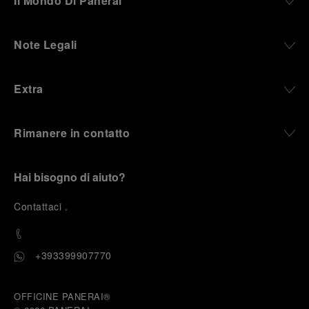
Il Mondo Di Panerai
Note Legali
Extra
Rimanere in contatto
Hai bisogno di aiuto?
C
ontattaci
.
+393399907770
OFFICINE PANERAI®