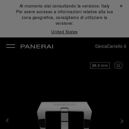
Al momento stai consultando la versione:
Italy
Chiudi ✕
Per avere accesso a informazioni relative alla tua
udi
zona geografica, consigliamo di utilizzare la
versione:
United States
Cerca
Carrello
0
26.0 mm