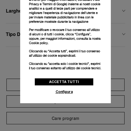
Privacy e Termini di Google
) insieme ai nostri cookie
analitici e a quelli di terze parti per comprendere e
Larghezza Della Fibbia
migliorare l'esperienza di navigazione dell'utente e
per inviare materiale pubblicitario in linea con le
preferenze mostrate durante la navigazione
Per modificare o revocare il tuo consenso all’utilizzo
Tipo Di Fibbia
di alcuni o di tutti i cookie, clicca “Configura”,
oppure, per maggiori informazioni, consulta la nostra
Cookie policy.
Cliccando su “Accetta tutti”, esprimi il tuo consenso
all’utilizzo dei cookie sopraindicati.
Exclusive services
Cliccando su "accetta solo i cookie tecnici", esprimi
il tuo consenso soltanto all’utilizzo dei cookie tecnici.
ACCETTA TUTTI
Extend warranty
Configura
Request a service
Care program