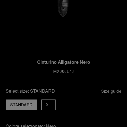
Cinturino Alligatore Nero
MX000L7J
Select size:
STANDARD
Size guide
STANDARD
XL
Colore selezionato:
Nero