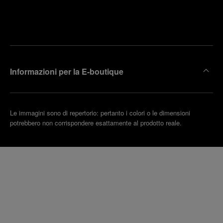
Trova la
rendi un
boutique
untamento
più
vicina
Informazioni per la E-boutique
Le immagini sono di repertorio: pertanto i colori o le dimensioni
potrebbero non corrispondere esattamente al prodotto reale.