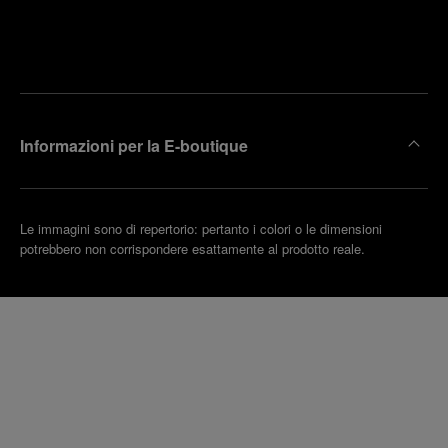
Trova la
rendi un
boutique
untamento
più
vicina
Informazioni per la E-boutique
Le immagini sono di repertorio: pertanto i colori o le dimensioni
potrebbero non corrispondere esattamente al prodotto reale.