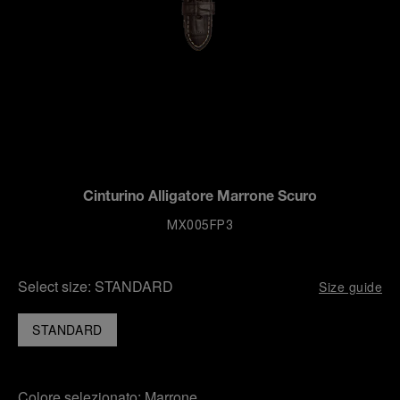
Cinturino Alligatore Marrone Scuro
MX005FP3
Select size:
STANDARD
Size guide
STANDARD
Colore selezionato:
Marrone