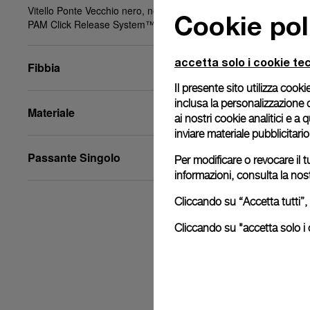
Vitello Ponte Vecchio nero, nero, XS, 20/18, BA,
Cookie pol
PAM Click Release System™
accetta solo i cookie tec
Fibbia
Il presente sito utilizza cookie
inclusa la personalizzazione 
Materiale
ai nostri cookie analitici e a
inviare materiale pubblicitari
Passante Singolo
Per modificare o revocare il t
informazioni, consulta la nos
Cliccando su “Accetta tutti”, 
Cliccando su "accetta solo i c