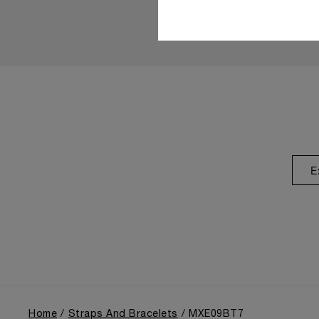
E
Home
Straps And Bracelets
MXE09BT7