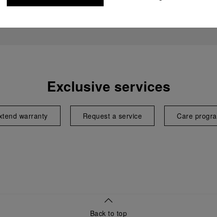
Exclusive services
xtend warranty
Request a service
Care progr
Back to top