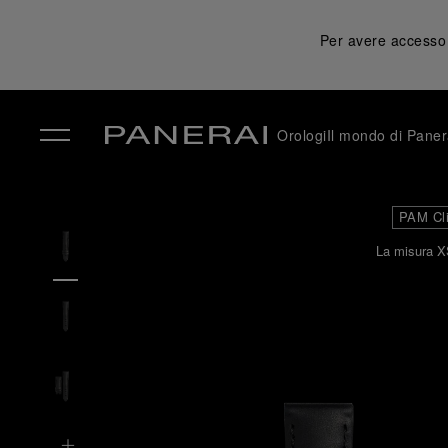
Per avere accesso a
Orologi
Il mondo di Paner
✕
PAM Cl
La misura X