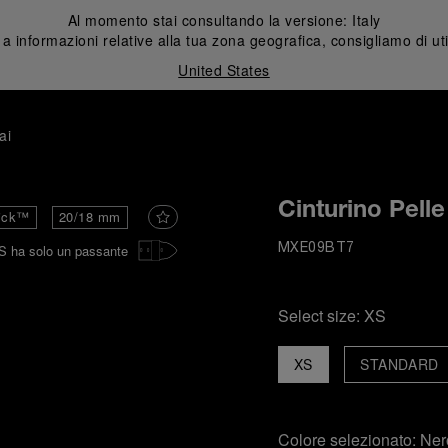
Al momento stai consultando la versione:
Italy
 informazioni relative alla tua zona geografica, consigliamo di uti
United States
ai
Cinturino Pell
ick™
20/18 mm
S ha solo un passante
MXE09BT7
Select size:
XS
XS
STANDARD
Colore selezionato:
Ner