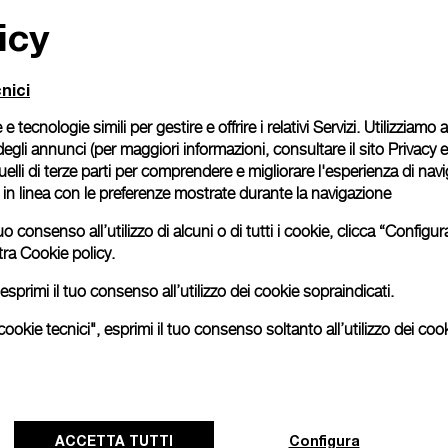
icy
Confezione regalo
Tutti gli ordini vengono
cofanetto firmato Panera
nici
richiesto se desideri ac
 e tecnologie simili per gestire e offrire i relativi Servizi. Utilizziamo
Continua a leggere
degli annunci (per maggiori informazioni, consultare il
sito Privacy 
 quelli di terze parti per comprendere e migliorare l'esperienza di nav
o in linea con le preferenze mostrate durante la navigazione
Le immagini sono di repertori
esattamente al prodotto reale
uo consenso all’utilizzo di alcuni o di tutti i cookie, clicca “Config
tra
Cookie policy.
esprimi il tuo consenso all’utilizzo dei cookie sopraindicati.
ookie tecnici", esprimi il tuo consenso soltanto all’utilizzo dei cook
ACCETTA TUTTI
Configura