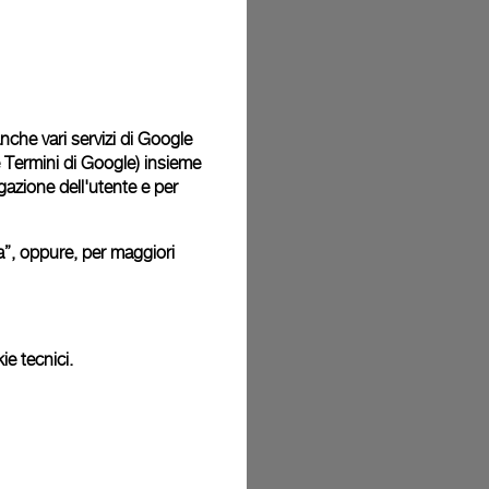
 consegnati con una confezione regalo in omaggio in un
i. Durante la procedura di pagamento online, ti sarà
cludere un messaggio di auguri personalizzato.
 anche vari servizi di Google
e Termini di Google
) insieme
igazione dell'utente e per
o: pertanto i colori o le dimensioni potrebbero non corrispondere
.
ura”, oppure, per maggiori
ie tecnici.