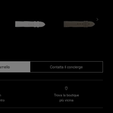
arrello
Contatta il concierge
n
Trova la boutique
nto
più vicina