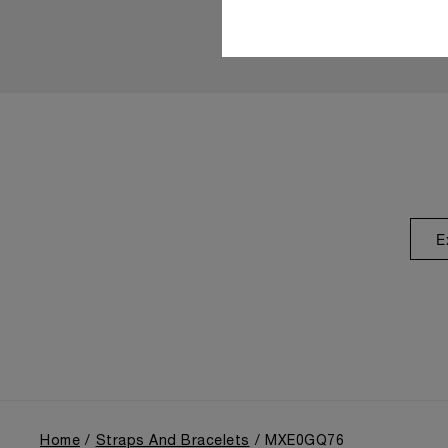
E
Home
Straps And Bracelets
MXE0GQ76