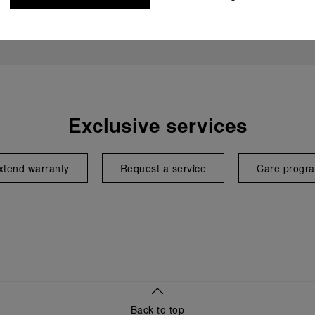
Exclusive services
xtend warranty
Request a service
Care progr
Back to top