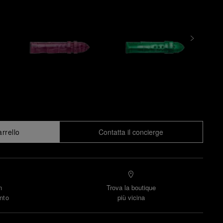
arrello
Contatta il concierge
n
Trova la boutique
nto
più vicina