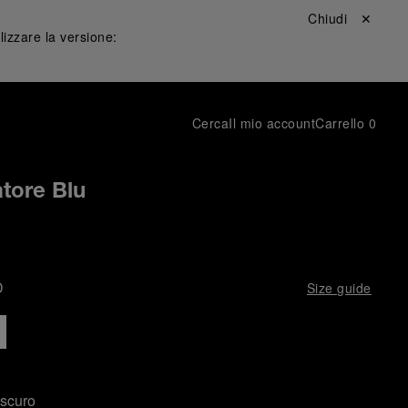
Chiudi ✕
lizzare la versione:
Cerca
Il mio account
Carrello
0
atore Blu
D
Size guide
 scuro