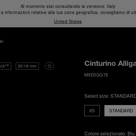
Al momento stai consultando la versione:
Italy
 informazioni relative alla tua zona geografica, consigliamo di uti
United States
ai
Cinturino Allig
ick™
20/18 mm
MXE0GQ76
Select size:
STANDAR
XS
STANDARD
Colore selezionato:
Blu