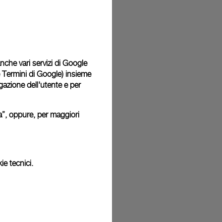
 consegnati con una confezione regalo in omaggio in un
i. Durante la procedura di pagamento online, ti sarà
cludere un messaggio di auguri personalizzato.
 anche vari servizi di Google
e Termini di Google
) insieme
igazione dell'utente e per
o: pertanto i colori o le dimensioni potrebbero non corrispondere
.
ura”, oppure, per maggiori
ie tecnici.