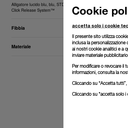
Alligatore lucido blu, blu, STD, 20/18, BA, PAM
Cookie pol
Click Release System™
accetta solo i cookie tec
Fibbia
Il presente sito utilizza cookie
inclusa la personalizzazione 
Materiale
ai nostri cookie analitici e a
inviare materiale pubblicitari
Per modificare o revocare il t
informazioni, consulta la nos
Cliccando su “Accetta tutti”, 
Cliccando su "accetta solo i c