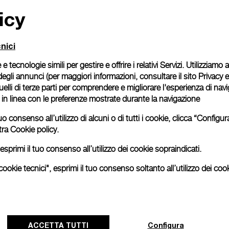
icy
Confezione regalo
Tutti gli ordini vengono
cofanetto firmato Panera
nici
richiesto se desideri ac
 e tecnologie simili per gestire e offrire i relativi Servizi. Utilizziamo
Continua a leggere
degli annunci (per maggiori informazioni, consultare il
sito Privacy 
 quelli di terze parti per comprendere e migliorare l'esperienza di nav
o in linea con le preferenze mostrate durante la navigazione
Le immagini sono di repertori
esattamente al prodotto reale
uo consenso all’utilizzo di alcuni o di tutti i cookie, clicca “Config
tra
Cookie policy.
esprimi il tuo consenso all’utilizzo dei cookie sopraindicati.
ookie tecnici", esprimi il tuo consenso soltanto all’utilizzo dei cook
ACCETTA TUTTI
Configura