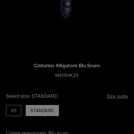
Cinturino Alligatore Blu Scuro
MXE0HKZX
Select size:
STANDARD
Size guide
XS
STANDARD
Colore selezionato:
Blu scuro