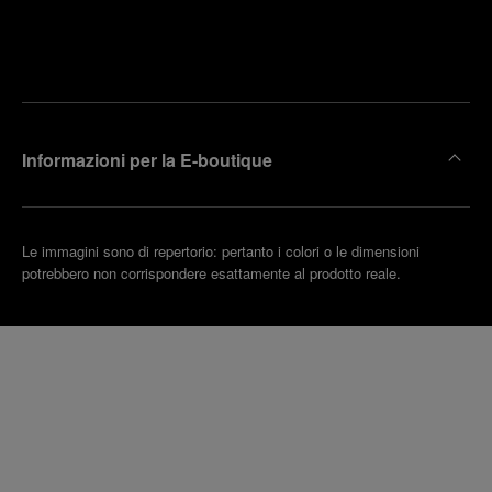
Trova la
rendi un
boutique
untamento
più
vicina
Informazioni per la E-boutique
Le immagini sono di repertorio: pertanto i colori o le dimensioni
potrebbero non corrispondere esattamente al prodotto reale.