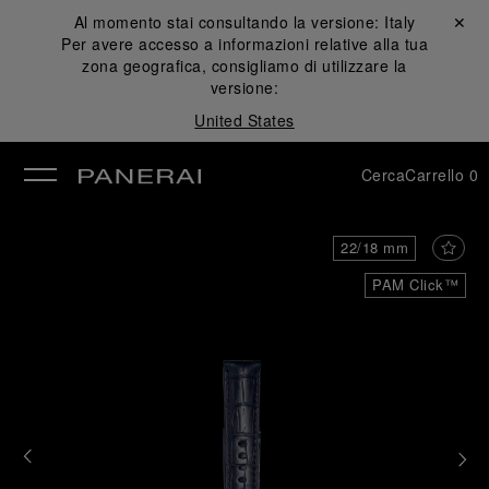
Al momento stai consultando la versione:
Italy
Chiudi ✕
Per avere accesso a informazioni relative alla tua
udi
zona geografica, consigliamo di utilizzare la
versione:
United States
Cerca
Carrello
0
22/18 mm
PAM Click™