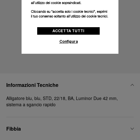
all’utilizzo dei cookie sopraindicati.
Cliccando su "accetta solo i cookie tecnici", esprimi
il tuo consenso soltanto all’utilizzo dei cookie tecnici.
ACCETTA TUTTI
Configura
Informazioni Tecniche
Alligatore blu, blu, STD, 22/18, BA, Luminor Due 42 mm,
sistema a sgancio rapido
Fibbia