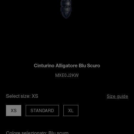
Cinturino Alligatore Blu Scuro
MXE0J2KW
Select size:
XS
Size guide
XS
STANDARD
XL
Colore selezionato:
Blu scuro