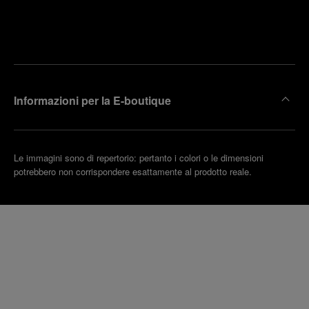
Trova la
rendi un
boutique
untamento
più
vicina
Informazioni per la E-boutique
Le immagini sono di repertorio: pertanto i colori o le dimensioni
potrebbero non corrispondere esattamente al prodotto reale.