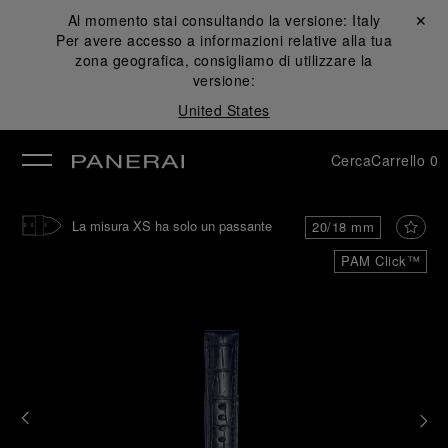
Al momento stai consultando la versione:
Italy
Chiudi ✕
Per avere accesso a informazioni relative alla tua
udi
zona geografica, consigliamo di utilizzare la
versione:
United States
Cerca
Carrello
0
La misura XS ha solo un passante
20/18 mm
PAM Click™