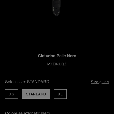
Cinturino Pelle Nero
MXE0JLQZ
Select size:
STANDARD
Size guide
XS
STANDARD
XL
Colore selezionato:
Nero