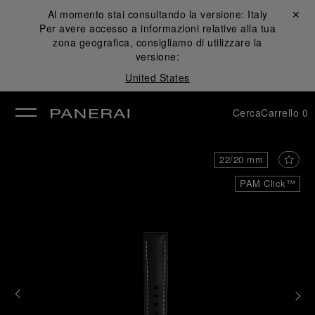
Al momento stai consultando la versione:
Italy
Chiudi ✕
Per avere accesso a informazioni relative alla tua
udi
zona geografica, consigliamo di utilizzare la
versione:
United States
Cerca
Carrello
0
22/20 mm
PAM Click™