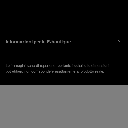
Trova la
rendi un
boutique
untamento
più
vicina
Informazioni per la E-boutique
Le immagini sono di repertorio: pertanto i colori o le dimensioni
potrebbero non corrispondere esattamente al prodotto reale.