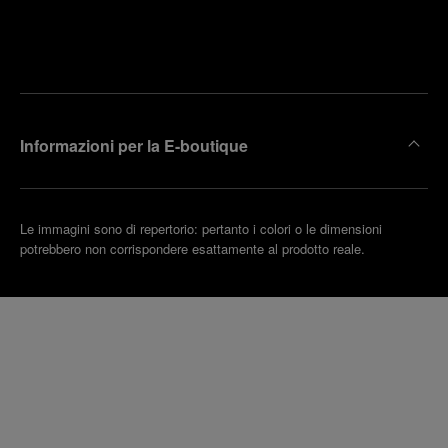
Trova la
rendi un
boutique
untamento
più
vicina
Informazioni per la E-boutique
Le immagini sono di repertorio: pertanto i colori o le dimensioni
potrebbero non corrispondere esattamente al prodotto reale.