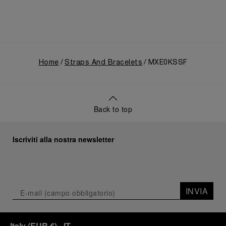
Home
Straps And Bracelets
MXE0KSSF
Back to top
Iscriviti alla nostra newsletter
INVIA
Italy
(
EUR €
)
- IT