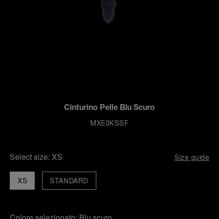
Cinturino Pelle Blu Scuro
MXE0KSSF
Select size:
XS
Size guide
XS
STANDARD
Colore selezionato:
Blu scuro