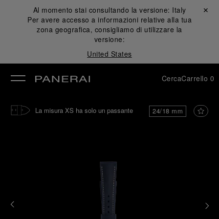
Al momento stai consultando la versione:
Italy
Chiudi ✕
Per avere accesso a informazioni relative alla tua
udi
zona geografica, consigliamo di utilizzare la
versione:
United States
Cerca
Carrello
0
La misura XS ha solo un passante
24/18 mm