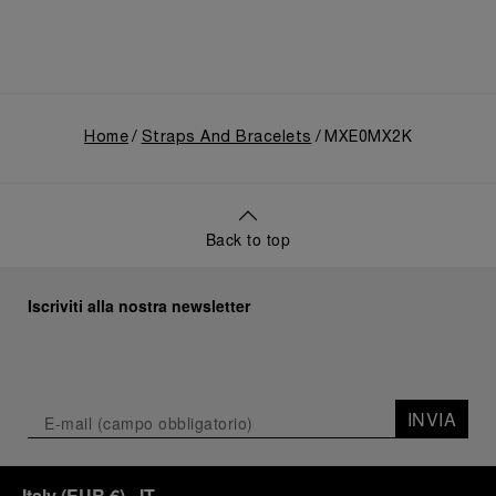
Home
Straps And Bracelets
MXE0MX2K
Back to top
Iscriviti alla nostra newsletter
INVIA
Italy
(
EUR €
)
- IT