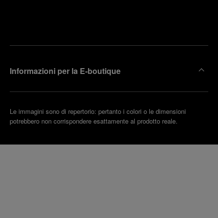
Trova la
rendi un
boutique
untamento
più
vicina
Informazioni per la E-boutique
Le immagini sono di repertorio: pertanto i colori o le dimensioni
potrebbero non corrispondere esattamente al prodotto reale.