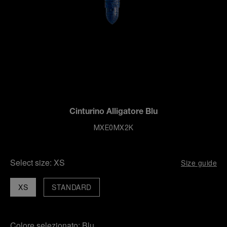
Cinturino Alligatore Blu
MXE0MX2K
Select size:
XS
Size guide
XS
STANDARD
Colore selezionato:
Blu