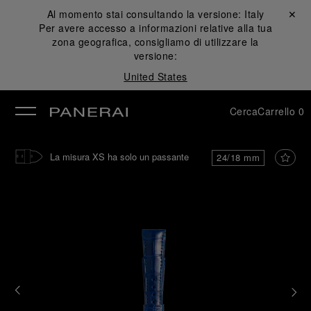
Al momento stai consultando la versione:
Italy
Chiudi ✕
Per avere accesso a informazioni relative alla tua
udi
zona geografica, consigliamo di utilizzare la
versione:
United States
Cerca
Carrello
0
La misura XS ha solo un passante
24/18 mm