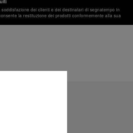
uiti
soddisfazione dei clienti e dei destinatari di segnatempo in
consente la restituzione dei prodotti conformemente alla sua
ce la sicurezza delle transazioni con le seguenti carte di
 consegnati con una confezione regalo in omaggio in un
i. Durante la procedura di pagamento online, ti sarà
cludere un messaggio di auguri personalizzato.