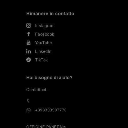
Rimanere in contatto
Instagram
Facebook
YouTube
LinkedIn
TikTok
Hai bisogno di aiuto?
C
ontattaci
.
+393399907770
OFFICINE PANERAI®