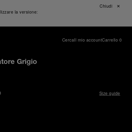
Chiudi ✕
lizzare la versione:
Cerca
Il mio account
Carrello
0
atore Grigio
D
Size guide