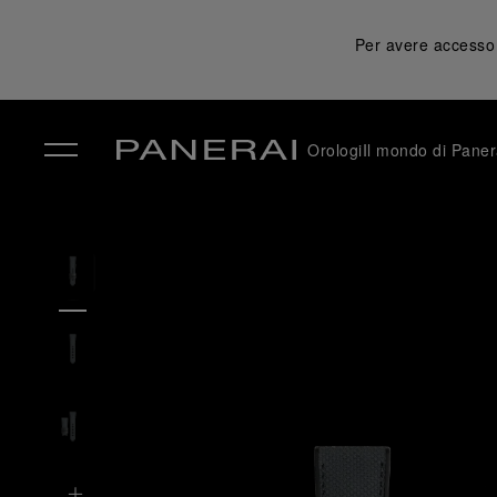
Per avere accesso a
Orologi
Il mondo di Paner
✕