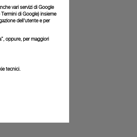
o: pertanto i colori o le dimensioni potrebbero non corrispondere
 anche vari servizi di Google
.
e Termini di Google
) insieme
igazione dell'utente e per
ura”, oppure, per maggiori
ie tecnici.