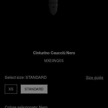
Cinturino Caucciù Nero
MXE0NQ0S
Select size:
STANDARD
Size guide
XS
STANDARD
Colore selezionato:
Nero