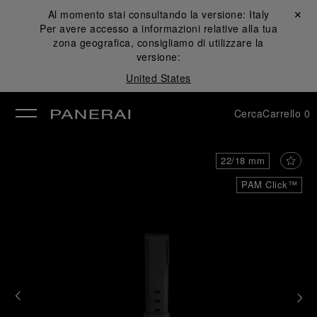
Al momento stai consultando la versione:
Italy
Chiudi ✕
Per avere accesso a informazioni relative alla tua
udi
zona geografica, consigliamo di utilizzare la
versione:
United States
Cerca
Carrello
0
22/18 mm
PAM Click™