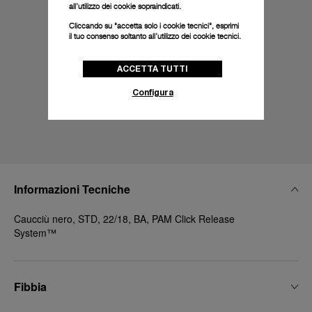
all’utilizzo dei cookie sopraindicati.
Cliccando su "accetta solo i cookie tecnici", esprimi
il tuo consenso soltanto all’utilizzo dei cookie tecnici.
ACCETTA TUTTI
Configura
Informazioni Tecniche
Caucciù nero, STD, 22/18, BA, PAM Click Release
System™
Fibbia