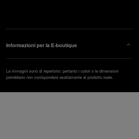
Trova la
rendi un
boutique
untamento
più
vicina
Informazioni per la E-boutique
Le immagini sono di repertorio: pertanto i colori o le dimensioni
potrebbero non corrispondere esattamente al prodotto reale.