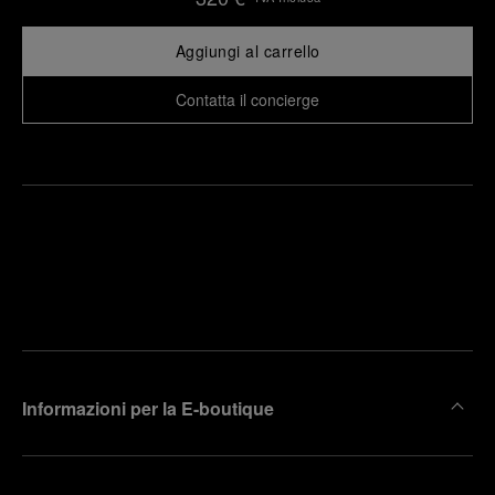
Aggiungi al carrello
Contatta il concierge
Trova la
rendi un
boutique
untamento
più
vicina
Informazioni per la E-boutique