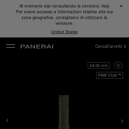
Al momento stai consultando la versione:
Italy
Chiudi ✕
Per avere accesso a informazioni relative alla tua
udi
zona geografica, consigliamo di utilizzare la
versione:
United States
Cerca
Carrello
0
24/22 mm
PAM Click™