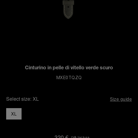
Cinturino in pelle di vitello verde scuro
MXE0TQZQ
Select size:
XL
Size guide
XL
320 €
IVA Inclusa