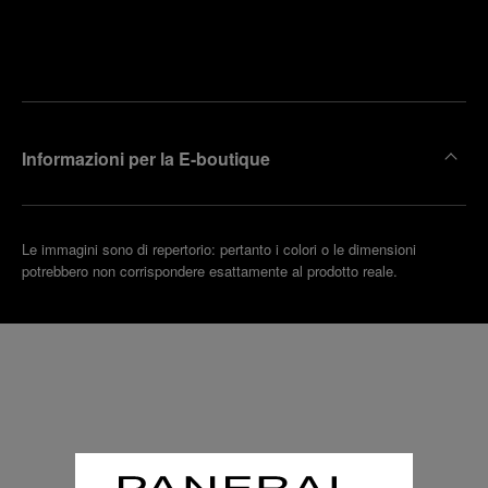
Trova la
rendi un
boutique
untamento
più
vicina
Informazioni per la E-boutique
Le immagini sono di repertorio: pertanto i colori o le dimensioni
potrebbero non corrispondere esattamente al prodotto reale.