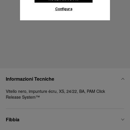
Configura
Informazioni Tecniche
Vitello nero, impunture écru, XS, 24/22, BA, PAM Click
Release System™
Fibbia