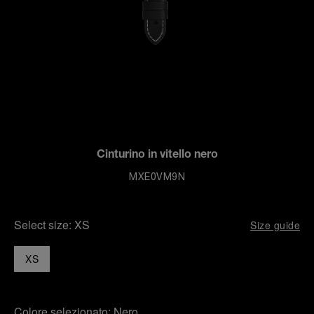
Cinturino in vitello nero
MXE0VM9N
Select size:
XS
Size guide
XS
Colore selezionato:
Nero