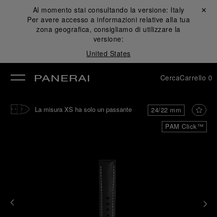
Al momento stai consultando la versione:
Italy
Chiudi ✕
Per avere accesso a informazioni relative alla tua
udi
zona geografica, consigliamo di utilizzare la
versione:
United States
Cerca
Carrello
0
La misura XS ha solo un passante
24/22 mm
PAM Click™