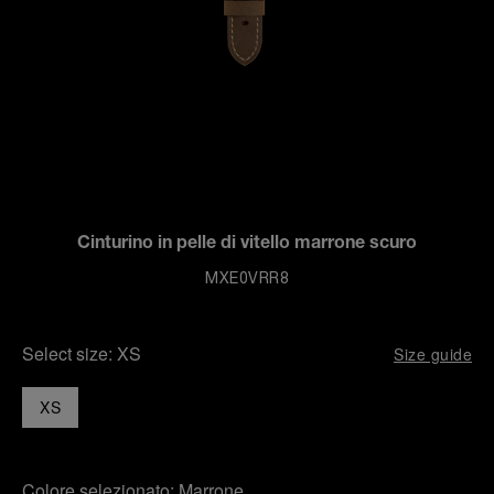
Cinturino in pelle di vitello marrone scuro
MXE0VRR8
Select size:
XS
Size guide
XS
Colore selezionato:
Marrone