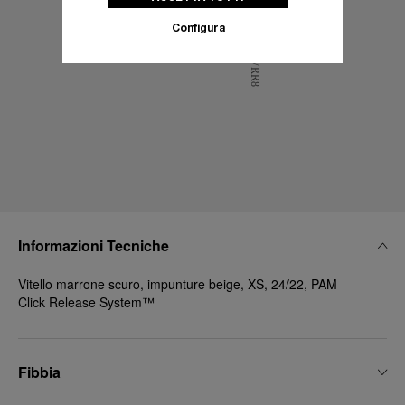
Configura
Informazioni Tecniche
Vitello marrone scuro, impunture beige, XS, 24/22, PAM
Click Release System™
Fibbia