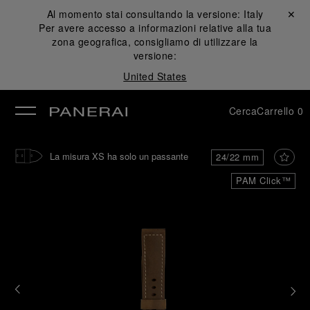
Al momento stai consultando la versione:
Italy
Chiudi ✕
Per avere accesso a informazioni relative alla tua
udi
zona geografica, consigliamo di utilizzare la
versione:
United States
Cerca
Carrello
0
La misura XS ha solo un passante
24/22 mm
PAM Click™