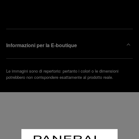
Trova la
rendi un
boutique
untamento
più
vicina
Informazioni per la E-boutique
Le immagini sono di repertorio: pertanto i colori o le dimensioni
potrebbero non corrispondere esattamente al prodotto reale.