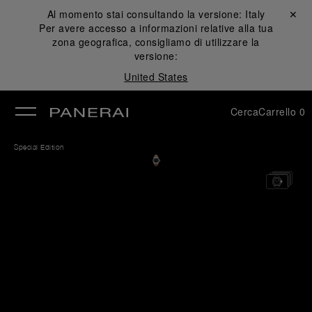
Al momento stai consultando la versione:
Italy
Chiudi ✕
Per avere accesso a informazioni relative alla tua
udi
zona geografica, consigliamo di utilizzare la
versione:
United States
Cerca
Carrello
0
Special Edition