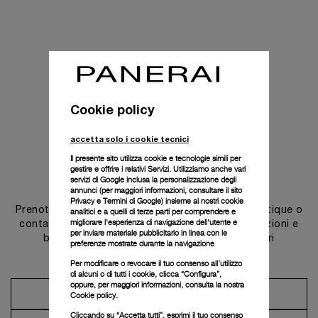
Cookie policy
accetta solo i cookie tecnici
Il presente sito utilizza cookie e tecnologie simili per
gestire e offrire i relativi Servizi. Utilizziamo anche vari
Contattaci
servizi di Google inclusa la personalizzazione degli
annunci (per maggiori informazioni, consultare il
sito
Privacy e Termini di Google
) insieme ai nostri cookie
Prenota un appuntamento in una delle nostre boutique o
analitici e a quelli di terze parti per comprendere e
migliorare l'esperienza di navigazione dell'utente e
contatta il nostro concierge per scoprire le collezioni e
per inviare materiale pubblicitario in linea con le
beneficiare dei consigli e dei servizi dei nostri
preferenze mostrate durante la navigazione
ambasciatori.
Per modificare o revocare il tuo consenso all’utilizzo
di alcuni o di tutti i cookie, clicca “Configura”,
oppure, per maggiori informazioni, consulta la nostra
Prendi un appuntamento
Cookie policy.
Cliccando su “Accetta tutti”, esprimi il tuo consenso