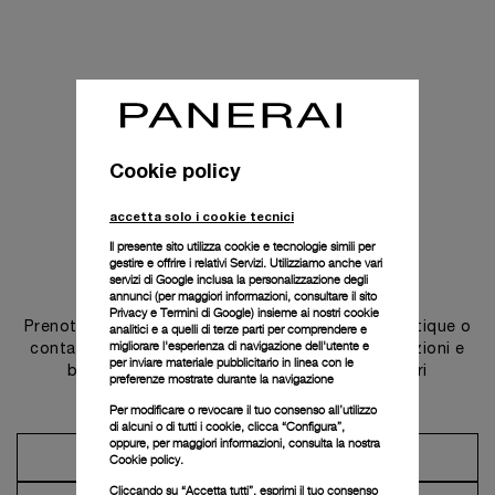
Cookie policy
accetta solo i cookie tecnici
Il presente sito utilizza cookie e tecnologie simili per
gestire e offrire i relativi Servizi. Utilizziamo anche vari
Contattaci
servizi di Google inclusa la personalizzazione degli
annunci (per maggiori informazioni, consultare il
sito
Privacy e Termini di Google
) insieme ai nostri cookie
Prenota un appuntamento in una delle nostre boutique o
analitici e a quelli di terze parti per comprendere e
migliorare l'esperienza di navigazione dell'utente e
contatta il nostro concierge per scoprire le collezioni e
per inviare materiale pubblicitario in linea con le
beneficiare dei consigli e dei servizi dei nostri
preferenze mostrate durante la navigazione
ambasciatori.
Per modificare o revocare il tuo consenso all’utilizzo
di alcuni o di tutti i cookie, clicca “Configura”,
oppure, per maggiori informazioni, consulta la nostra
Prendi un appuntamento
Cookie policy.
Cliccando su “Accetta tutti”, esprimi il tuo consenso