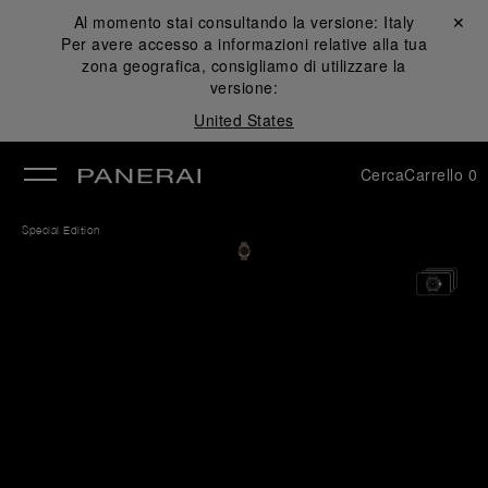
Al momento stai consultando la versione:
Italy
Chiudi ✕
Per avere accesso a informazioni relative alla tua
udi
zona geografica, consigliamo di utilizzare la
versione:
United States
Cerca
Carrello
0
Special Edition