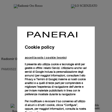
Cookie policy
accetta solo i cookie tecnici
Radiomir Oro Rosso
LO SCIENZIATO
Il presente sito utilizza cookie e tecnologie simili per
gestire e offrire i relativi Servizi. Utilizziamo anche vari
PAM00522
-
47mm
PAM00528
-
48mm
servizi di Google inclusa la personalizzazione degli
annunci (per maggiori informazioni, consultare il
sito
Privacy e Termini di Google
) insieme ai nostri cookie
analitici e a quelli di terze parti per comprendere e
migliorare l'esperienza di navigazione dell'utente e
per inviare materiale pubblicitario in linea con le
preferenze mostrate durante la navigazione
Per modificare o revocare il tuo consenso all’utilizzo
di alcuni o di tutti i cookie, clicca “Configura”,
oppure, per maggiori informazioni, consulta la nostra