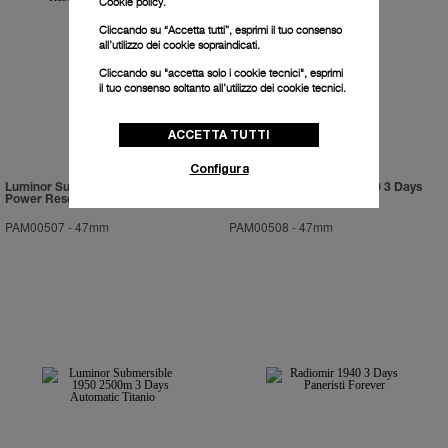
Cookie policy.
Cliccando su “Accetta tutti”, esprimi il tuo consenso
all’utilizzo dei cookie sopraindicati.
Cliccando su "accetta solo i cookie tecnici", esprimi
il tuo consenso soltanto all’utilizzo dei cookie tecnici.
ACCETTA TUTTI
Configura
Luminor Submersible 1950 3 Days
Luminor Submersible 1950 3 Days
Power Reserve Automatic Bronzo
Automatic Ceramica
PAM00507
-
47mm
PAM00508
-
47mm