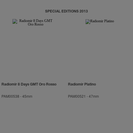
SPECIAL EDITIONS 2013
Radiomir 8 Days GMT Oro Rosso
Radiomir Platino
PAM00538
-
45mm
PAM00521
-
47mm