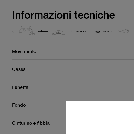
Informazioni tecniche
44mm
Dispositivo proteggi-corona
Movimento
Cassa
Lunetta
Fondo
Cinturino e fibbia