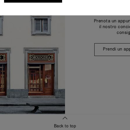
Prenota un appun
il nostro conci
consig
Prendi un a
Back to top