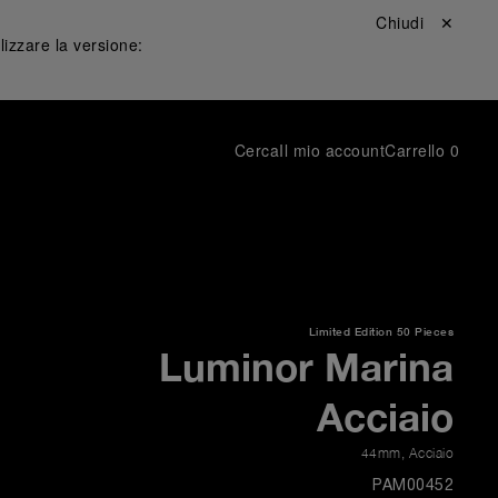
Chiudi ✕
lizzare la versione:
Cerca
Il mio account
Carrello
0
Limited Edition
50 Pieces
Luminor Marina
Acciaio
44mm
,
Acciaio
PAM00452