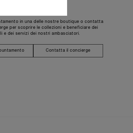
Contattaci
tamento in una delle nostre boutique o contatta
erge per scoprire le collezioni e beneficiare dei
li e dei servizi dei nostri ambasciatori.
ppuntamento
Contatta il concierge