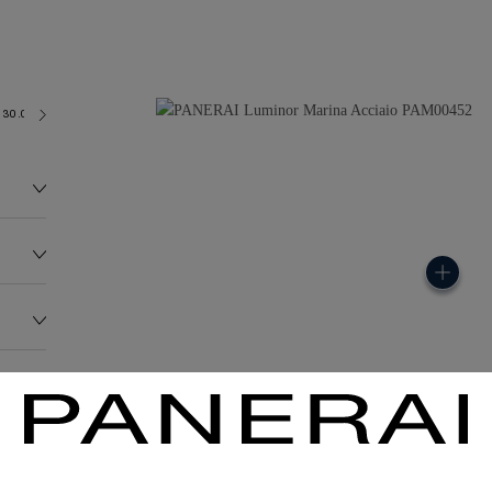
30.0 bar (~300.0 metres)
OP II
136.0G