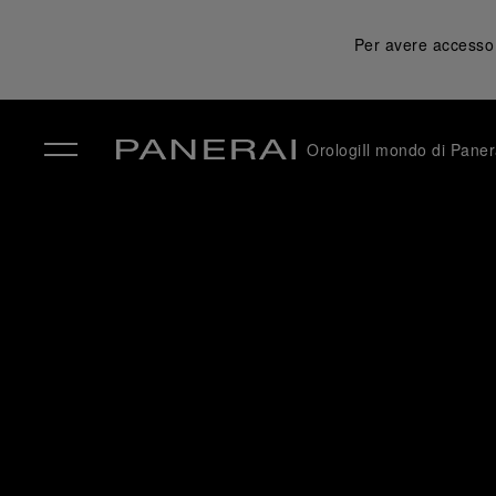
Per avere accesso a
Orologi
Il mondo di Paner
✕