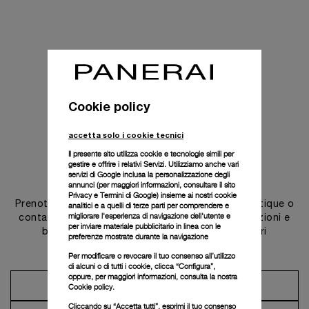
Cookie policy
accetta solo i cookie tecnici
Il presente sito utilizza cookie e tecnologie simili per
gestire e offrire i relativi Servizi. Utilizziamo anche vari
Contattaci
servizi di Google inclusa la personalizzazione degli
annunci (per maggiori informazioni, consultare il
sito
Privacy e Termini di Google
) insieme ai nostri cookie
Prenota un appuntamento in una delle nostre boutique o
analitici e a quelli di terze parti per comprendere e
migliorare l'esperienza di navigazione dell'utente e
contatta il nostro concierge per scoprire le collezioni e
per inviare materiale pubblicitario in linea con le
beneficiare dei consigli e dei servizi dei nostri
preferenze mostrate durante la navigazione
ambasciatori.
Per modificare o revocare il tuo consenso all’utilizzo
di alcuni o di tutti i cookie, clicca “Configura”,
oppure, per maggiori informazioni, consulta la nostra
Prendi un appuntamento
Cookie policy.
Cliccando su “Accetta tutti”, esprimi il tuo consenso