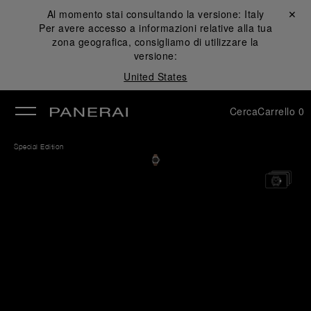
Al momento stai consultando la versione:
Italy
Chiudi ✕
Per avere accesso a informazioni relative alla tua
udi
zona geografica, consigliamo di utilizzare la
versione:
United States
Cerca
Carrello
0
Special Edition