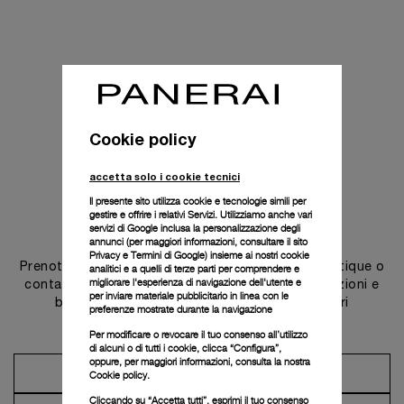
Cookie policy
accetta solo i cookie tecnici
Il presente sito utilizza cookie e tecnologie simili per
gestire e offrire i relativi Servizi. Utilizziamo anche vari
Contattaci
servizi di Google inclusa la personalizzazione degli
annunci (per maggiori informazioni, consultare il
sito
Privacy e Termini di Google
) insieme ai nostri cookie
Prenota un appuntamento in una delle nostre boutique o
analitici e a quelli di terze parti per comprendere e
migliorare l'esperienza di navigazione dell'utente e
contatta il nostro concierge per scoprire le collezioni e
per inviare materiale pubblicitario in linea con le
beneficiare dei consigli e dei servizi dei nostri
preferenze mostrate durante la navigazione
ambasciatori.
Per modificare o revocare il tuo consenso all’utilizzo
di alcuni o di tutti i cookie, clicca “Configura”,
oppure, per maggiori informazioni, consulta la nostra
Prendi un appuntamento
Cookie policy.
Cliccando su “Accetta tutti”, esprimi il tuo consenso