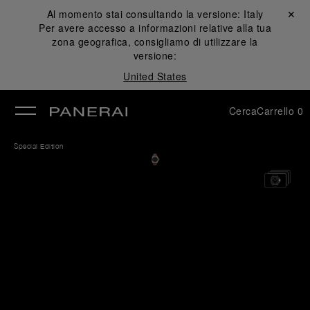
Al momento stai consultando la versione:
Italy
Chiudi ✕
Per avere accesso a informazioni relative alla tua
udi
zona geografica, consigliamo di utilizzare la
versione:
United States
Cerca
Carrello
0
Special Edition