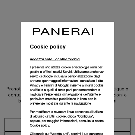
Cookie policy
accetta solo i cookie tecnici
Il presente sito utilizza cookie e tecnologie simili per
gestire e offrire i relativi Servizi. Utilizziamo anche vari
Contattaci
servizi di Google inclusa la personalizzazione degli
annunci (per maggiori informazioni, consultare il
sito
Privacy e Termini di Google
) insieme ai nostri cookie
Prenota un appuntamento in una delle nostre boutique o
analitici e a quelli di terze parti per comprendere e
migliorare l'esperienza di navigazione dell'utente e
contatta il nostro concierge per scoprire le collezioni e
per inviare materiale pubblicitario in linea con le
beneficiare dei consigli e dei servizi dei nostri
preferenze mostrate durante la navigazione
ambasciatori.
Per modificare o revocare il tuo consenso all’utilizzo
di alcuni o di tutti i cookie, clicca “Configura”,
oppure, per maggiori informazioni, consulta la nostra
Prendi un appuntamento
Cookie policy.
Cliccando su “Accetta tutti”, esprimi il tuo consenso