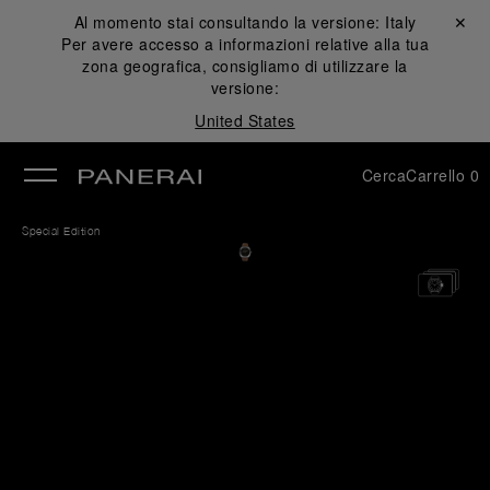
Al momento stai consultando la versione:
Italy
Chiudi ✕
Per avere accesso a informazioni relative alla tua
udi
zona geografica, consigliamo di utilizzare la
versione:
United States
Cerca
Carrello
0
Special Edition