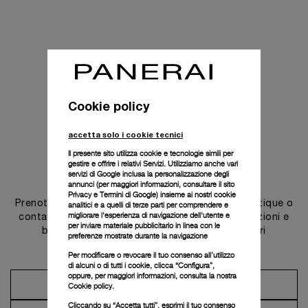
Cookie policy
accetta solo i cookie tecnici
Il presente sito utilizza cookie e tecnologie simili per
gestire e offrire i relativi Servizi. Utilizziamo anche vari
Contattaci
servizi di Google inclusa la personalizzazione degli
annunci (per maggiori informazioni, consultare il
sito
Privacy e Termini di Google
) insieme ai nostri cookie
Prenota un appuntamento in una delle nostre boutique o
analitici e a quelli di terze parti per comprendere e
migliorare l'esperienza di navigazione dell'utente e
contatta il nostro concierge per scoprire le collezioni e
per inviare materiale pubblicitario in linea con le
beneficiare dei consigli e dei servizi dei nostri
preferenze mostrate durante la navigazione
ambasciatori.
Per modificare o revocare il tuo consenso all’utilizzo
di alcuni o di tutti i cookie, clicca “Configura”,
oppure, per maggiori informazioni, consulta la nostra
Prendi un appuntamento
Cookie policy.
Cliccando su “Accetta tutti”, esprimi il tuo consenso