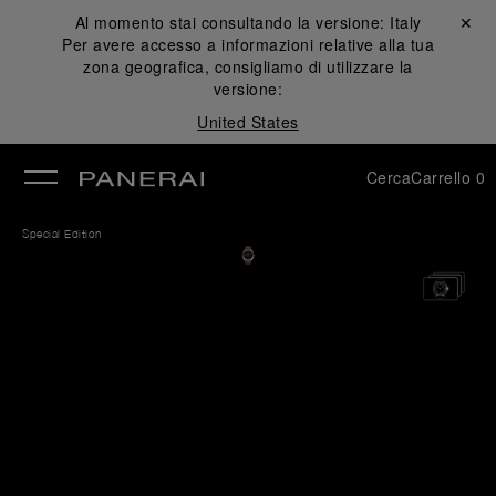
Al momento stai consultando la versione:
Italy
Chiudi ✕
Per avere accesso a informazioni relative alla tua
udi
zona geografica, consigliamo di utilizzare la
versione:
United States
Cerca
Carrello
0
Special Edition