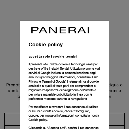
Cookie policy
accetta solo i cookie tecnici
Il presente sito utilizza cookie e tecnologie simili per
gestire e offrire i relativi Servizi. Utilizziamo anche vari
Contattaci
servizi di Google inclusa la personalizzazione degli
annunci (per maggiori informazioni, consultare il
sito
Privacy e Termini di Google
) insieme ai nostri cookie
Prenota un appuntamento in una delle nostre boutique o
analitici e a quelli di terze parti per comprendere e
migliorare l'esperienza di navigazione dell'utente e
contatta il nostro concierge per scoprire le collezioni e
per inviare materiale pubblicitario in linea con le
beneficiare dei consigli e dei servizi dei nostri
preferenze mostrate durante la navigazione
ambasciatori.
Per modificare o revocare il tuo consenso all’utilizzo
di alcuni o di tutti i cookie, clicca “Configura”,
oppure, per maggiori informazioni, consulta la nostra
Prendi un appuntamento
Cookie policy.
Cliccando su “Accetta tutti”, esprimi il tuo consenso