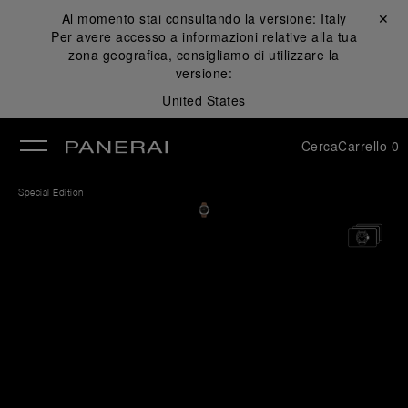
Al momento stai consultando la versione:
Italy
Chiudi ✕
Per avere accesso a informazioni relative alla tua
udi
zona geografica, consigliamo di utilizzare la
versione:
United States
Cerca
Carrello
0
Special Edition