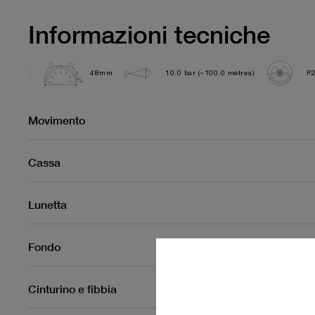
Informazioni tecniche
48mm
10.0 bar (~100.0 metres)
P
Movimento
Cassa
Lunetta
Fondo
Cinturino e fibbia