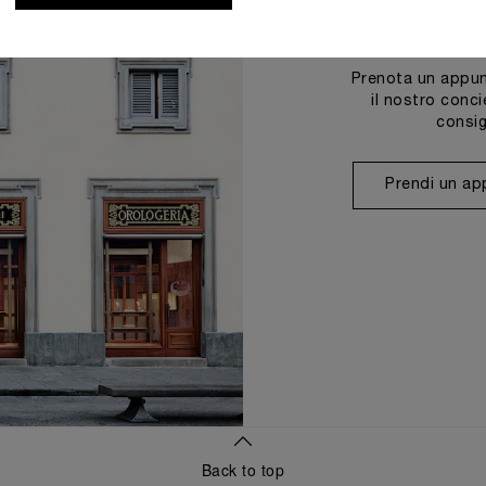
Prenota un appun
il nostro conci
consig
Prendi un a
Back to top