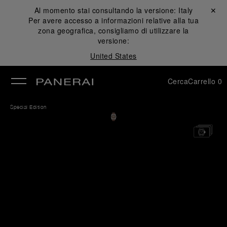
Al momento stai consultando la versione:
Italy
Chiudi ✕
Per avere accesso a informazioni relative alla tua
udi
zona geografica, consigliamo di utilizzare la
versione:
United States
Cerca
Carrello
0
Special Edition