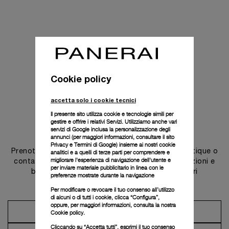
Cookie policy
accetta solo i cookie tecnici
Il presente sito utilizza cookie e tecnologie simili per
gestire e offrire i relativi Servizi. Utilizziamo anche vari
Contattaci
servizi di Google inclusa la personalizzazione degli
annunci (per maggiori informazioni, consultare il
sito
Privacy e Termini di Google
) insieme ai nostri cookie
Prenota un appuntamento in una delle nostre boutique o
analitici e a quelli di terze parti per comprendere e
migliorare l'esperienza di navigazione dell'utente e
contatta il nostro concierge per scoprire le collezioni e
per inviare materiale pubblicitario in linea con le
beneficiare dei consigli e dei servizi dei nostri
preferenze mostrate durante la navigazione
ambasciatori.
Per modificare o revocare il tuo consenso all’utilizzo
di alcuni o di tutti i cookie, clicca “Configura”,
oppure, per maggiori informazioni, consulta la nostra
Prendi un appuntamento
Cookie policy.
Cliccando su “Accetta tutti”, esprimi il tuo consenso