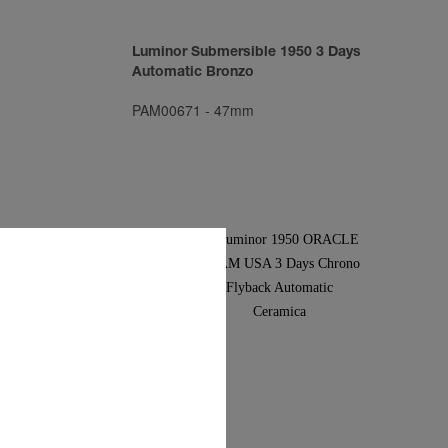
Luminor Submersible 1950 3 Days
Automatic Bronzo
PAM00671
-
47mm