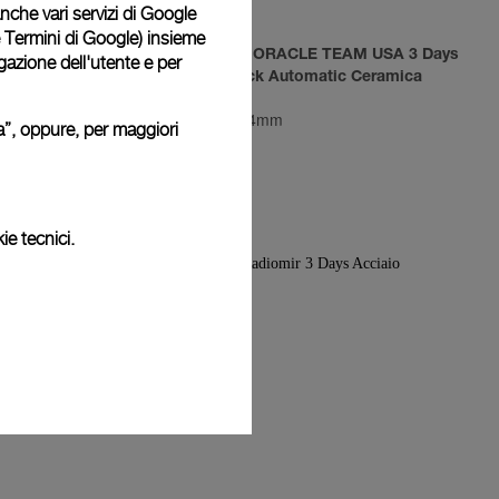
 anche vari servizi di Google
e Termini di Google
) insieme
LE TEAM USA
Luminor 1950 ORACLE TEAM USA 3 Days
igazione dell'utente e per
tic Titanio
Chrono Flyback Automatic Ceramica
PAM00725
-
44mm
ura”, oppure, per maggiori
ie tecnici.