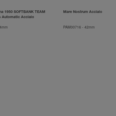
ina 1950 SOFTBANK TEAM
Mare Nostrum Acciaio
 Automatic Acciaio
4mm
PAM00716
-
42mm