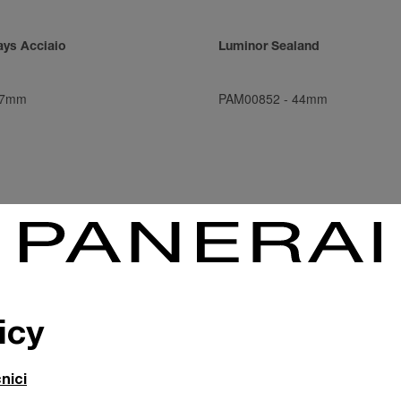
ays Acciaio
Luminor Sealand
7mm
PAM00852
-
44mm
icy
nici