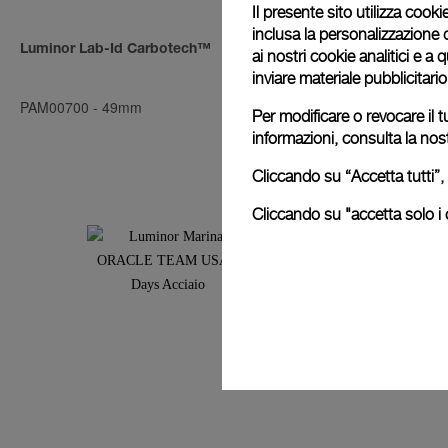
Il presente sito utilizza cookie
inclusa la personalizzazione 
Luminor Lab-Id Carbotech™
Luminor Mari
ai nostri cookie analitici e a
Automatic Ac
inviare materiale pubblicitari
PAM00700
-
49mm
PAM00727
-
4
Per modificare o revocare il t
informazioni, consulta la nos
Cliccando su “Accetta tutti”, 
Cliccando su "accetta solo i c