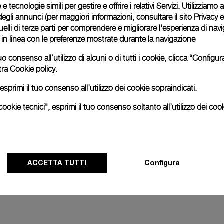
 e tecnologie simili per gestire e offrire i relativi Servizi. Utilizziamo
degli annunci (per maggiori informazioni, consultare il
sito Privacy 
na 1950 America’s Cup 3 Days
Luminor 1950 Regatta ORAC
 quelli di terze parti per comprendere e migliorare l'esperienza di nav
ciaio
3 Days Chrono Flyback Automa
o in linea con le preferenze mostrate durante la navigazione
4mm
PAM00726
-
47mm
uo consenso all’utilizzo di alcuni o di tutti i cookie, clicca “Config
tra
Cookie policy.
esprimi il tuo consenso all’utilizzo dei cookie sopraindicati.
ookie tecnici", esprimi il tuo consenso soltanto all’utilizzo dei cook
ACCETTA TUTTI
Configura