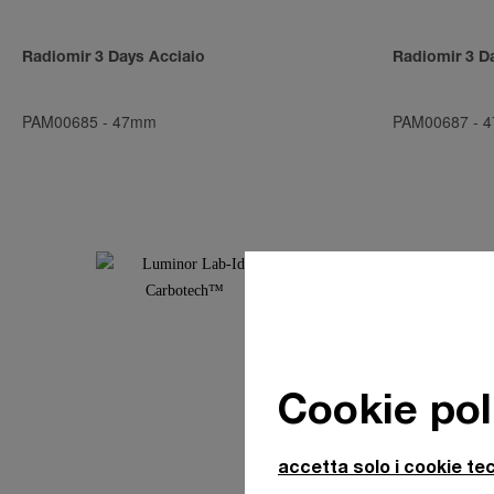
Radiomir 3 Days Acciaio
Radiomir 3 D
PAM00685
-
47mm
PAM00687
-
4
Cookie pol
accetta solo i cookie tec