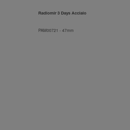
Radiomir 3 Days Acciaio
PAM00721
-
47mm