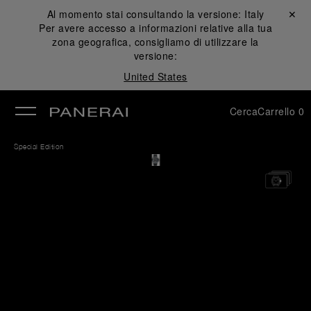
Al momento stai consultando la versione:
Italy
Chiudi ✕
Per avere accesso a informazioni relative alla tua
udi
zona geografica, consigliamo di utilizzare la
versione:
United States
Cerca
Carrello
0
Special Edition