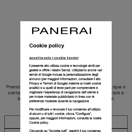
Cookie policy
accetta solo i cookie tecnici
Il presente sito utilizza cookie e tecnologie simili per
gestire e offrire i relativi Servizi. Utilizziamo anche vari
Contattaci
servizi di Google inclusa la personalizzazione degli
annunci (per maggiori informazioni, consultare il
sito
Privacy e Termini di Google
) insieme ai nostri cookie
Prenota un appuntamento in una delle nostre boutique o
analitici e a quelli di terze parti per comprendere e
migliorare l'esperienza di navigazione dell'utente e
contatta il nostro concierge per scoprire le collezioni e
per inviare materiale pubblicitario in linea con le
beneficiare dei consigli e dei servizi dei nostri
preferenze mostrate durante la navigazione
ambasciatori.
Per modificare o revocare il tuo consenso all’utilizzo
di alcuni o di tutti i cookie, clicca “Configura”,
oppure, per maggiori informazioni, consulta la nostra
Prendi un appuntamento
Cookie policy.
Cliccando su “Accetta tutti”, esprimi il tuo consenso