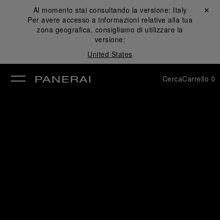
Al momento stai consultando la versione:
Italy
Chiudi ✕
Per avere accesso a informazioni relative alla tua
udi
zona geografica, consigliamo di utilizzare la
versione:
United States
Cerca
Carrello
0