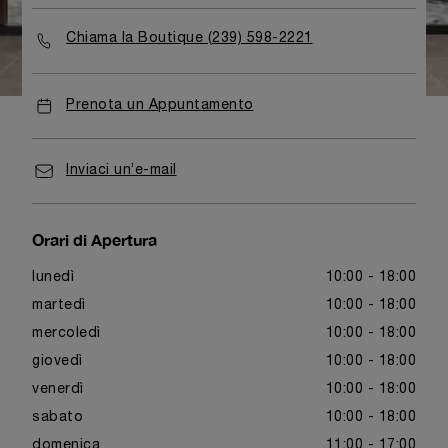
trova nella sezione est del Waterside Shops. Questa
nuova boutique offre un accogliente salottino VIP e una
Chiama la Boutique (239) 598-2221
selezione di orologi in serie limitata e di edizioni speciali
equipaggiati con esclusivi movimenti Panerai prodotti
presso la manifattura di Neuchâtel in Svizzera.
Prenota un Appuntamento
Inviaci un’e-mail
Orari di Apertura
lunedì
10:00 - 18:00
martedì
10:00 - 18:00
mercoledì
10:00 - 18:00
giovedì
10:00 - 18:00
venerdì
10:00 - 18:00
sabato
10:00 - 18:00
domenica
11:00 - 17:00