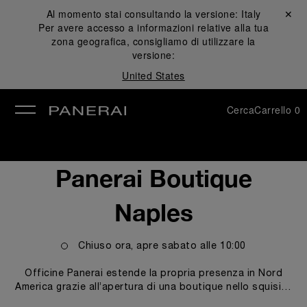
Al momento stai consultando la versione:
Italy
Chiudi ✕
Per avere accesso a informazioni relative alla tua
udi
zona geografica, consigliamo di utilizzare la
versione:
United States
Cerca
Carrello
0
Panerai Boutique
Naples
Chiuso ora, apre
sabato
alle
10:00
Officine Panerai estende la propria presenza in Nord
America grazie all’apertura di una boutique nello squisito
complesso commerciale di Waterside Shops a Naples, in