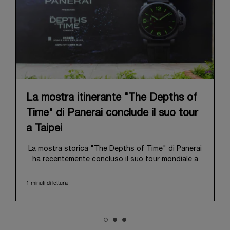
La mostra itinerante "The Depths of
Time" di Panerai conclude il suo tour
a Taipei
La mostra storica "The Depths of Time" di Panerai
ha recentemente concluso il suo tour mondiale a
Taipei, Taiwan. Dal 12 al 15 giugno 2026, la mostra
ha aperto le proprie porte al pubblico presso lo
1 minuti di lettura
storico Huashan 1914 Creative Park. Questa sede
di grande valore simbolico, con oltre un secolo di
storia alle spalle, ha rappresentato il contesto
ideale per valorizzare l'incontro tra il patrimonio