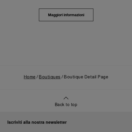
culturale locale e la ricca storia di Panerai.
La mostra ha guidato i visitatori in un viaggio
immersivo attraverso il patrimonio distintivo di
Maggiori informazioni
Panerai, ripercorrendone l'evoluzione dagli esordi
come fornitore della Marina Militare italiana nei primi
anni del Novecento. Un focus particolare è stato
dedicato al 1993, anno che segnò l'apertura del
marchio al pubblico civile con il debutto della prima
collezione Luminor, nata dall'esperienza maturata in
ambito militare, e alla successiva espansione
seguita all'ingresso nel Gruppo Richemont nel 1997.
Home
Boutiques
Boutique Detail Page
Back to top
Iscriviti alla nostra newsletter