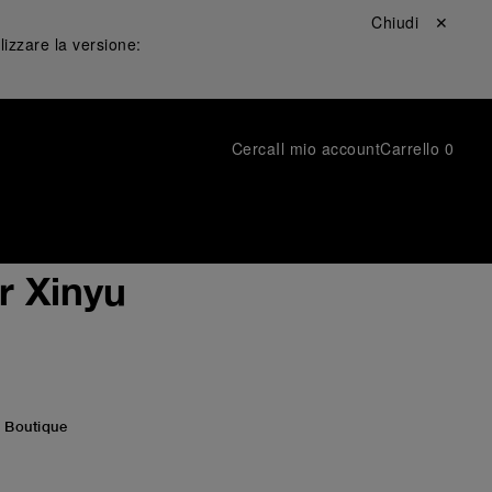
Chiudi ✕
lizzare la versione:
Cerca
Il mio account
Carrello
0
r Xinyu
 Boutique