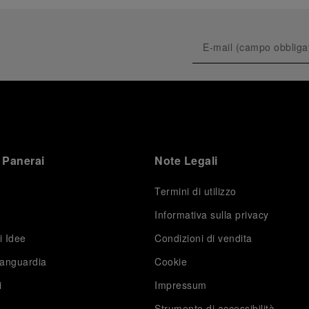
race, nonostante alcuni ostacoli abbiano
compromesso la sua qualificazione alla finale.
Forte del suo profondo legame con l’universo
velistico, Panerai ha organizzato un’esperienza
esclusiva per una selezione di giornalisti e VIC. Gli
ospiti hanno avuto l’opportunità unica di incontrare il
team Luna Rossa e assistere a queste regate ad alta
intensità direttamente dall’acqua. Questa attivazione
ha ribadito i valori chiave di Panerai: performance e
superamento continuo dei limiti, che sono alla base
della filosofia dei suoi orologi contemporanei.
 Panerai
Note Legali
L’attenzione si concentra ora sulla seconda Regata
Preliminare della 38ª America’s Cup, che si terrà a
Napoli dal 24 al 27 settembre 2026.
Termini di utilizzo
Informativa sulla privacy
i Idee
Condizioni di vendita
vanguardia
Cookie
i
Impressum
Strumento di accessibilità