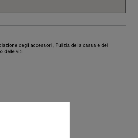
lazione degli accessori , Pulizia della cassa e del
o delle viti