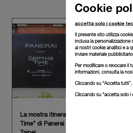
Cookie pol
accetta solo i cookie tec
Il presente sito utilizza cookie
inclusa la personalizzazione 
ai nostri cookie analitici e a
inviare materiale pubblicitari
Per modificare o revocare il t
informazioni, consulta la nos
Cliccando su “Accetta tutti”, 
Cliccando su "accetta solo i c
La mostra itinerante "The Depths of
Time" di Panerai conclude il suo tour a