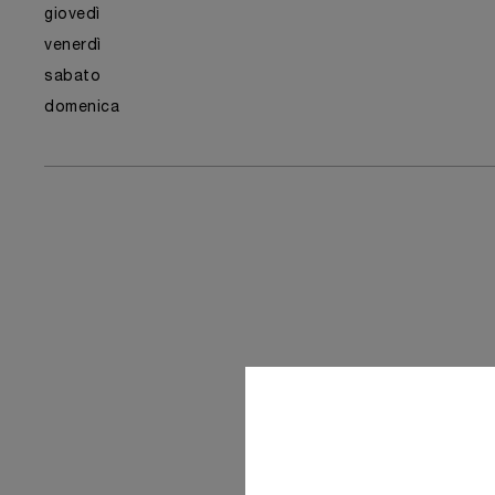
giovedì
venerdì
sabato
domenica