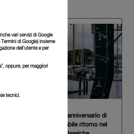
 anche vari servizi di Google
e Termini di Google
) insieme
igazione dell'utente e per
ura”, oppure, per maggiori
ie tecnici.
Panerai celebra il 90° anniversario di
Eilean con un memorabile ritorno nel