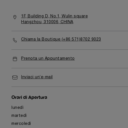
1F, Building D, No.1, Wulin square
Hangzhou, 310006, CHINA
Chiama la Boutique (+86 571)8702 9023
Prenota un Appuntamento
Inviaci un’e-mail
Orari di Apertura
lunedì
martedì
mercoledì