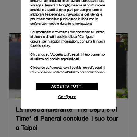
annunci (per maggiori informazioni, consultare il
sito
Privacy e Termini di Google
) insieme ai nostri cookie
analitici e a quelli di terze parti per comprendere e
migliorare l'esperienza di navigazione dell'utente e
News & Events
per inviare materiale pubblicitario in linea con le
preferenze mostrate durante la navigazione
Per modificare o revocare il tuo consenso all’utilizzo
di alcuni o di tutti i cookie, clicca “Configura”,
oppure, per maggiori informazioni, consulta la nostra
Cookie policy.
Cliccando su “Accetta tutti”, esprimi il tuo consenso
all’utilizzo dei cookie sopraindicati.
Cliccando su "accetta solo i cookie tecnici", esprimi
il tuo consenso soltanto all’utilizzo dei cookie tecnici.
ACCETTA TUTTI
Configura
La mostra itinerante "The Depths of
Time" di Panerai conclude il suo tour
a Taipei