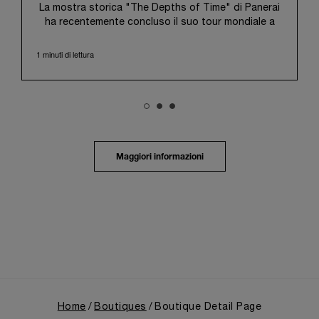
La mostra storica "The Depths of Time" di Panerai
ha recentemente concluso il suo tour mondiale a
Taipei, Taiwan. Dal 12 al 15 giugno 2026, la mostra
ha aperto le proprie porte al pubblico presso lo
1 minuti di lettura
storico Huashan 1914 Creative Park. Questa sede
di grande valore simbolico, con oltre un secolo di
storia alle spalle, ha rappresentato il contesto
ideale per valorizzare l'incontro tra il patrimonio
culturale locale e la ricca storia di Panerai.
La mostra ha guidato i visitatori in un viaggio
immersivo attraverso il patrimonio distintivo di
Maggiori informazioni
Panerai, ripercorrendone l'evoluzione dagli esordi
come fornitore della Marina Militare italiana nei primi
anni del Novecento. Un focus particolare è stato
dedicato al 1993, anno che segnò l'apertura del
marchio al pubblico civile con il debutto della prima
collezione Luminor, nata dall'esperienza maturata in
ambito militare, e alla successiva espansione
seguita all'ingresso nel Gruppo Richemont nel 1997.
Home
Boutiques
Boutique Detail Page