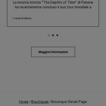
La mostra storica "The Depths of Time" di Panerai
ha recentemente concluso il suo tour mondiale a
Taipei, Taiwan. Dal 12 al 15 giugno 2026, la mostra
ha aperto le proprie porte al pubblico presso lo
1 minuti di lettura
storico Huashan 1914 Creative Park. Questa sede
di grande valore simbolico, con oltre un secolo di
storia alle spalle, ha rappresentato il contesto
ideale per valorizzare l'incontro tra il patrimonio
culturale locale e la ricca storia di Panerai.
La mostra ha guidato i visitatori in un viaggio
immersivo attraverso il patrimonio distintivo di
Maggiori informazioni
Panerai, ripercorrendone l'evoluzione dagli esordi
come fornitore della Marina Militare italiana nei primi
anni del Novecento. Un focus particolare è stato
dedicato al 1993, anno che segnò l'apertura del
marchio al pubblico civile con il debutto della prima
collezione Luminor, nata dall'esperienza maturata in
ambito militare, e alla successiva espansione
seguita all'ingresso nel Gruppo Richemont nel 1997.
Home
Boutiques
Boutique Detail Page