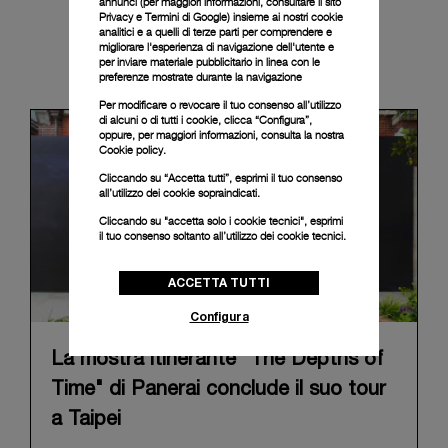
annunci (per maggiori informazioni, consultare il
sito
Privacy e Termini di Google
) insieme ai nostri cookie
analitici e a quelli di terze parti per comprendere e
migliorare l'esperienza di navigazione dell'utente e
News & Events
per inviare materiale pubblicitario in linea con le
preferenze mostrate durante la navigazione
Per modificare o revocare il tuo consenso all’utilizzo
di alcuni o di tutti i cookie, clicca “Configura”,
oppure, per maggiori informazioni, consulta la nostra
Cookie policy.
Cliccando su “Accetta tutti”, esprimi il tuo consenso
all’utilizzo dei cookie sopraindicati.
Cliccando su "accetta solo i cookie tecnici", esprimi
il tuo consenso soltanto all’utilizzo dei cookie tecnici.
ACCETTA TUTTI
Configura
La mostra itinerante "The Depths of
Time" di Panerai conclude il suo tour
a Taipei