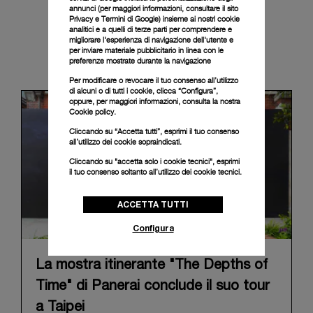
annunci (per maggiori informazioni, consultare il
sito
Privacy e Termini di Google
) insieme ai nostri cookie
analitici e a quelli di terze parti per comprendere e
migliorare l'esperienza di navigazione dell'utente e
per inviare materiale pubblicitario in linea con le
News & Events
preferenze mostrate durante la navigazione
Per modificare o revocare il tuo consenso all’utilizzo
di alcuni o di tutti i cookie, clicca “Configura”,
oppure, per maggiori informazioni, consulta la nostra
Cookie policy.
Cliccando su “Accetta tutti”, esprimi il tuo consenso
all’utilizzo dei cookie sopraindicati.
Cliccando su "accetta solo i cookie tecnici", esprimi
il tuo consenso soltanto all’utilizzo dei cookie tecnici.
ACCETTA TUTTI
Configura
La mostra itinerante "The Depths of
Time" di Panerai conclude il suo tour
a Taipei