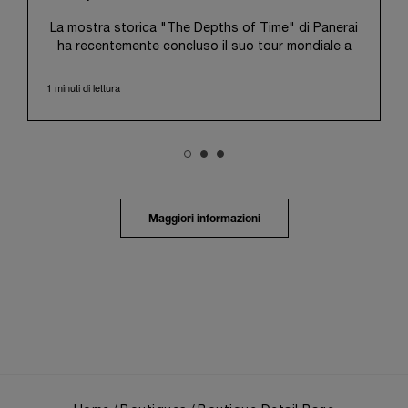
La mostra storica "The Depths of Time" di Panerai
ha recentemente concluso il suo tour mondiale a
Taipei, Taiwan. Dal 12 al 15 giugno 2026, la mostra
ha aperto le proprie porte al pubblico presso lo
1 minuti di lettura
storico Huashan 1914 Creative Park. Questa sede
di grande valore simbolico, con oltre un secolo di
storia alle spalle, ha rappresentato il contesto
ideale per valorizzare l'incontro tra il patrimonio
culturale locale e la ricca storia di Panerai.
La mostra ha guidato i visitatori in un viaggio
immersivo attraverso il patrimonio distintivo di
Maggiori informazioni
Panerai, ripercorrendone l'evoluzione dagli esordi
come fornitore della Marina Militare italiana nei primi
anni del Novecento. Un focus particolare è stato
dedicato al 1993, anno che segnò l'apertura del
marchio al pubblico civile con il debutto della prima
collezione Luminor, nata dall'esperienza maturata in
ambito militare, e alla successiva espansione
seguita all'ingresso nel Gruppo Richemont nel 1997.