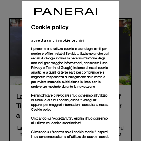
News & Events
Cookie policy
accetta solo i cookie tecnici
Il presente sito utilizza cookie e tecnologie simili per
gestire e offrire i relativi Servizi. Utilizziamo anche vari
servizi di Google inclusa la personalizzazione degli
annunci (per maggiori informazioni, consultare il
sito
Privacy e Termini di Google
) insieme ai nostri cookie
analitici e a quelli di terze parti per comprendere e
migliorare l'esperienza di navigazione dell'utente e
per inviare materiale pubblicitario in linea con le
preferenze mostrate durante la navigazione
Per modificare o revocare il tuo consenso all’utilizzo
La mostra itinerante "The Depths of
di alcuni o di tutti i cookie, clicca “Configura”,
oppure, per maggiori informazioni, consulta la nostra
Time" di Panerai conclude il suo tour
Cookie policy.
a Taipei
Cliccando su “Accetta tutti”, esprimi il tuo consenso
all’utilizzo dei cookie sopraindicati.
La mostra storica "The Depths of Time" di Panerai
Cliccando su "accetta solo i cookie tecnici", esprimi
ha recentemente concluso il suo tour mondiale a
il tuo consenso soltanto all’utilizzo dei cookie tecnici.